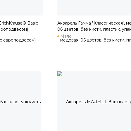
richKrause® Basic
Акварель Гамма "Классическая", м
европодвесом)
06 цветов, без кисти, пластик. упак
европодвес NEW
Мало