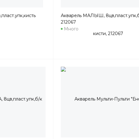
пласт.упк,кисть
Акварель МАЛЫШ, 8цв,пласт.упк,б
212067
Много