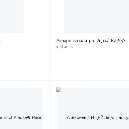
6
Акварель-палитра 12цв.с/кKZ-937
Много