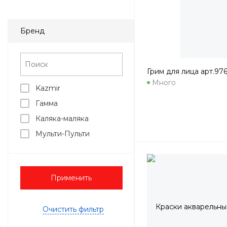
Бренд
Грим для лица арт.97
Много
Kazmir
Гамма
Каляка-маляка
Мульти-Пульти
Применить
Очистить фильтр