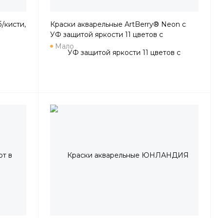
/кисти,
Краски акварельные ArtBerry® Neon с
УФ защитой яркости 11 цветов с
увеличенными кюветами
Мало