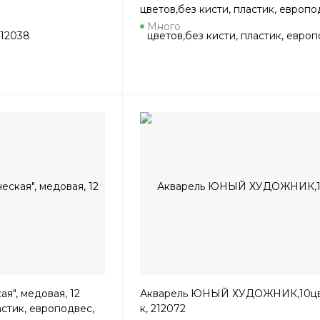
цветов,без кисти, пластик, европо
216018
Много
я", медовая, 12
Акварель ЮНЫЙ ХУДОЖНИК,10цв,
астик, европодвес,
к, 212072