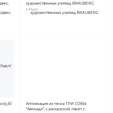
двес,
художественных училищ BRAUBERG
"ART ПЕЙЗАЖ", медовые,12 цветов, 192814
Мало
п/у,б/
Аппликация из песка ТРИ СОВЫ
"Авокадо", с раскраской, пакет с