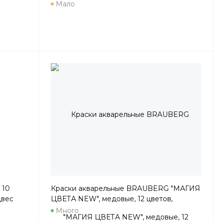
европодвесом
Мало
 10
Краски акварельные BRAUBERG "МАГИЯ
двес
ЦВЕТА NEW", медовые, 12 цветов,
круглые кюветы, 192286
Много