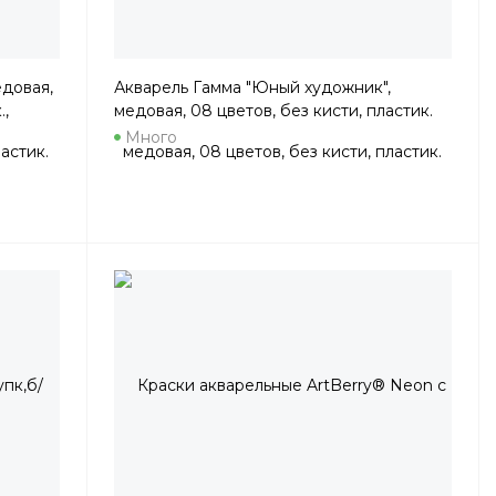
едовая,
Акварель Гамма "Юный художник",
.,
медовая, 08 цветов, без кисти, пластик.
упак., европодвес
Много