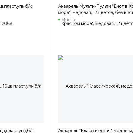
,пласт.упк,б/к
Акварель Мульти-Пульти "Енот в 
море", медовая, 12 цветов, без кист
пластик, европодвес
Много
в,пласт.упк,б/к
Акварель "Классическая", медовая,