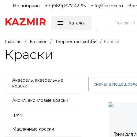
Не выбрано
+7 (989) 877-42-95
info@kazmir.ru
Вре
KAZMIR
Каталог
Главная
/
Каталог
/
Творчество, хобби
/
Краски
Краски
Акварель, акварельные
сначала подешевл
краски
Акрил, акриловые краски
Грим
Маслянные краски