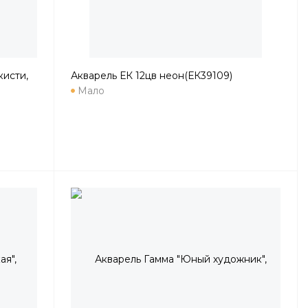
кисти,
Акварель ЕК 12цв неон(ЕК39109)
Мало