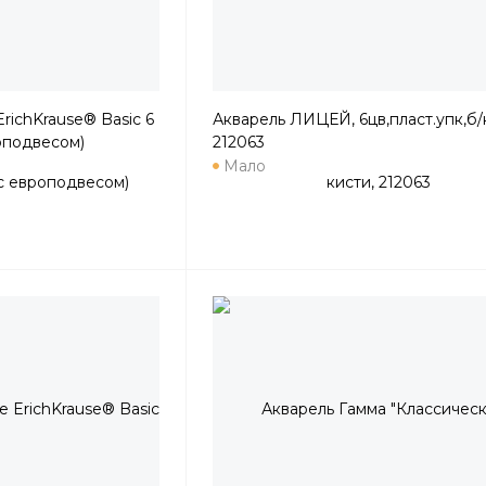
richKrause® Basic 6
Акварель ЛИЦЕЙ, 6цв,пласт.упк,б/
оподвесом)
212063
Мало