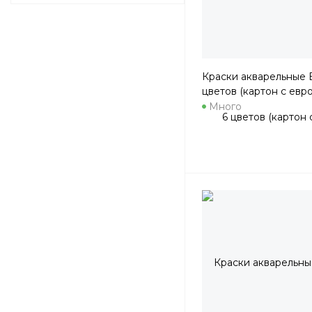
Краски акварельные E
цветов (картон с евр
Много