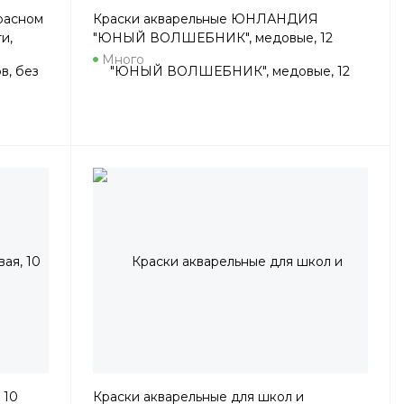
Красном
Краски акварельные ЮНЛАНДИЯ
и,
"ЮНЫЙ ВОЛШЕБНИК", медовые, 12
цветов, круглые кюветы, пластик, 192358
Много
 10
Краски акварельные для школ и