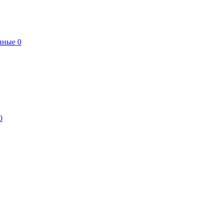
нные
0
0