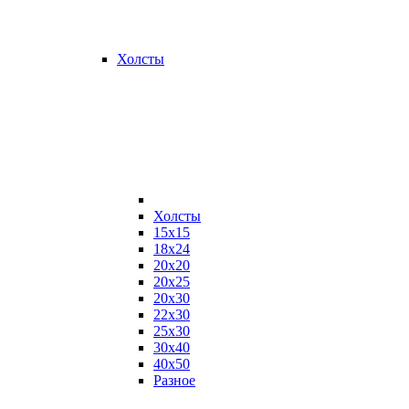
Холсты
Холсты
15х15
18х24
20х20
20х25
20х30
22х30
25х30
30х40
40х50
Разное