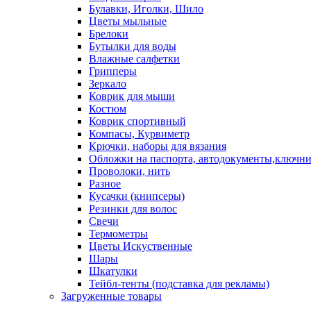
Булавки, Иголки, Шило
Цветы мыльные
Брелоки
Бутылки для воды
Влажные салфетки
Грипперы
Зеркало
Коврик для мыши
Костюм
Коврик спортивный
Компасы, Курвиметр
Крючки, наборы для вязания
Обложки на паспорта, автодокументы,ключн
Проволоки, нить
Разное
Кусачки (книпсеры)
Резинки для волос
Свечи
Термометры
Цветы Искуственные
Шары
Шкатулки
Тейбл-тенты (подставка для рекламы)
Загруженные товары