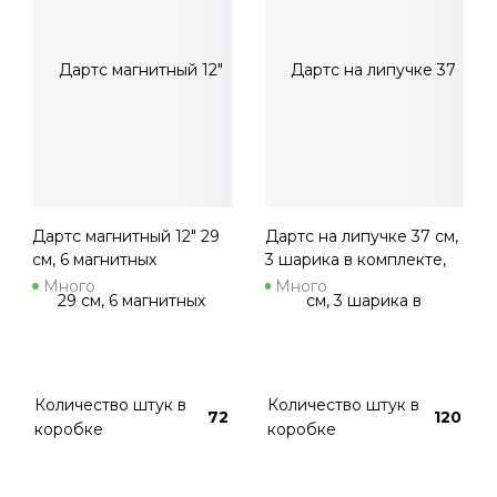
Дартс магнитный 12" 29
Дартс на липучке 37 см,
см, 6 магнитных
3 шарика в комплекте,
дротиков в комплекте,
арт. BL-602
Много
Много
арт. BL-101
Количество штук в
Количество штук в
72
120
коробке
коробке