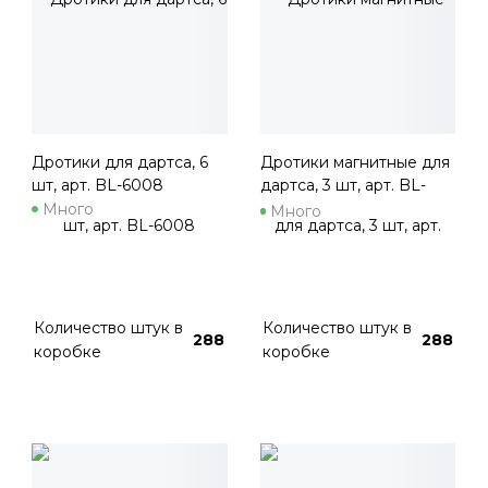
Дротики для дартса, 6
Дротики магнитные для
шт, арт. BL-6008
дартса, 3 шт, арт. BL-
M302
Много
Много
Количество штук в
Количество штук в
288
288
коробке
коробке