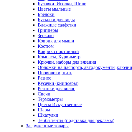
Булавки, Иголки, Шило
Цветы мыльные
Брелоки
Бутылки для воды
Влажные салфетки
Грипперы
Зеркало
Коврик для мыши
Костюм
Коврик спортивный
Компасы, Курвиметр
Крючки, наборы для вязания
Обложки на паспорта, автодокументы,ключн
Проволоки, нить
Разное
Кусачки (книпсеры)
Резинки для волос
Свечи
Термометры
Цветы Искуственные
Шары
Шкатулки
Тейбл-тенты (подставка для рекламы)
Загруженные товары