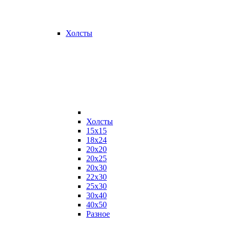
Холсты
Холсты
15х15
18х24
20х20
20х25
20х30
22х30
25х30
30х40
40х50
Разное