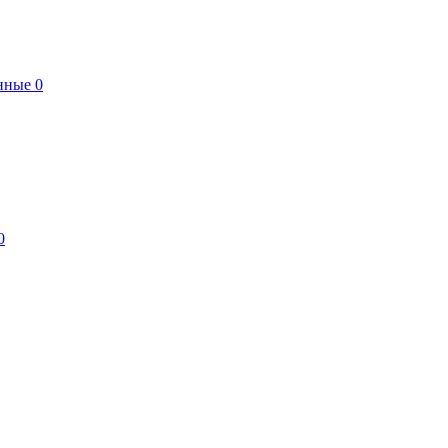
нные
0
0