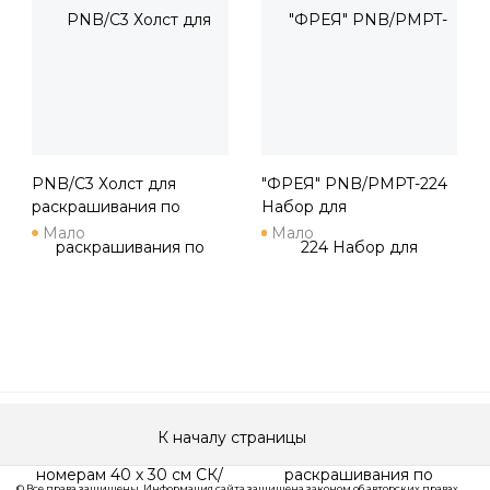
PNB/C3 Холст для
"ФРЕЯ" PNB/PMPT-224
раскрашивания по
Набор для
номерам 40 х 30 см СК/
раскрашивания по
Мало
Мало
№11 "На улицах города"
номерам ( с поталью )
PNB/
40 х 30 см "Пальмовые
ве
К началу страницы
© Все права защищены. Информация сайта защищена законом об авторских правах.