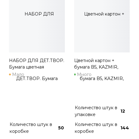
НАБОР ДЛЯ ДЕТ.ТВОР.
Цветной картон +
Бумага цветная
бумага B5, KAZMIR,
двухсторонняя 16л. А4
золото+серебро+16 цв,
Мало
Много
(16-9414) (МАШИНКА И
18 л. (8 к, 10 б)
САМОЛЕТ) скр,16л,16ц
Количество штук в
12
упаковке
Количество штук в
Количество штук в
50
144
коробке
коробке