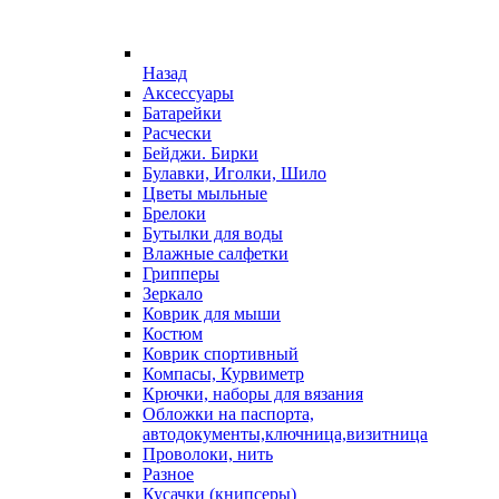
Назад
Аксессуары
Батарейки
Расчески
Бейджи. Бирки
Булавки, Иголки, Шило
Цветы мыльные
Брелоки
Бутылки для воды
Влажные салфетки
Грипперы
Зеркало
Коврик для мыши
Костюм
Коврик спортивный
Компасы, Курвиметр
Крючки, наборы для вязания
Обложки на паспорта,
автодокументы,ключница,визитница
Проволоки, нить
Разное
Кусачки (книпсеры)