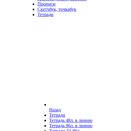
Прописи
Скетчбук, точкабук
Тетради
Назад
Тетради
Тетрадь 48л. в линию
Тетрадь 96л. в линию
Тетради 34-80л