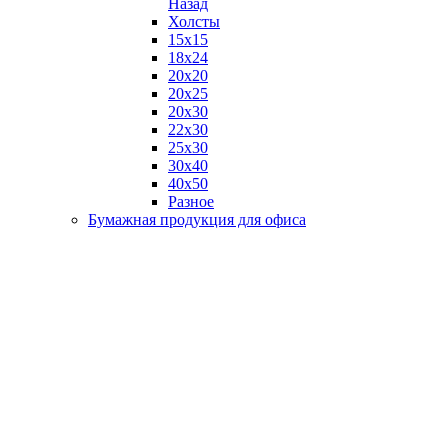
Назад
Холсты
15х15
18х24
20х20
20х25
20х30
22х30
25х30
30х40
40х50
Разное
Бумажная продукция для офиса