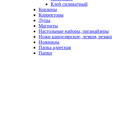
Клей силикатный
Корзины
Корректоры
Лупы
Магниты
Настольные наборы, органайзеры
Ножи канцелярские, лезвия, резаки
Ножницы
Папка адресная
Папки