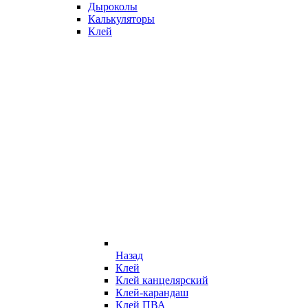
Дыроколы
Калькуляторы
Клей
Назад
Клей
Клей канцелярский
Клей-карандаш
Клей ПВА