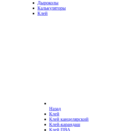
Дыроколы
Калькуляторы
Клей
Назад
Клей
Клей канцелярский
Клей-карандаш
Клей ПВА