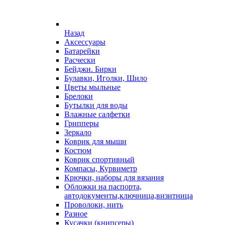
Назад
Аксессуары
Батарейки
Расчески
Бейджи. Бирки
Булавки, Иголки, Шило
Цветы мыльные
Брелоки
Бутылки для воды
Влажные салфетки
Грипперы
Зеркало
Коврик для мыши
Костюм
Коврик спортивный
Компасы, Курвиметр
Крючки, наборы для вязания
Обложки на паспорта,
автодокументы,ключница,визитница
Проволоки, нить
Разное
Кусачки (книпсеры)