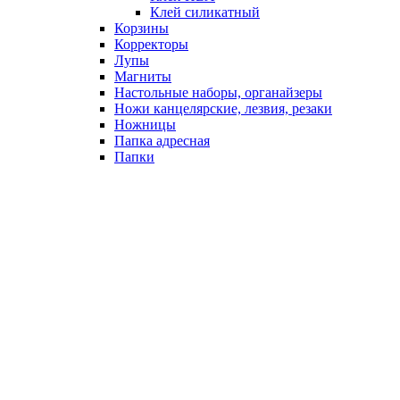
Клей силикатный
Корзины
Корректоры
Лупы
Магниты
Настольные наборы, органайзеры
Ножи канцелярские, лезвия, резаки
Ножницы
Папка адресная
Папки