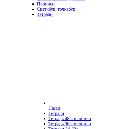
Прописи
Скетчбук, точкабук
Тетради
Назад
Тетради
Тетрадь 48л. в линию
Тетрадь 96л. в линию
Тетради 34-80л