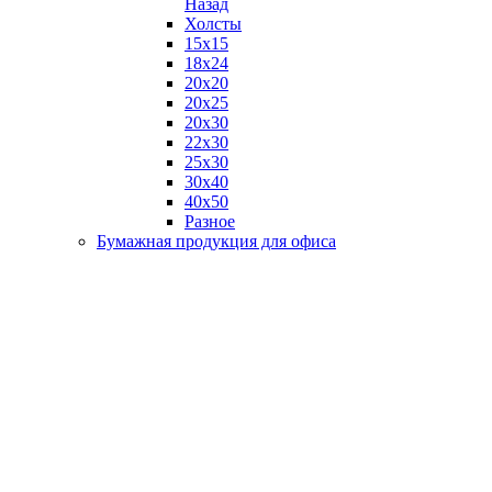
Назад
Холсты
15х15
18х24
20х20
20х25
20х30
22х30
25х30
30х40
40х50
Разное
Бумажная продукция для офиса