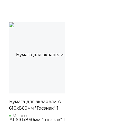
Бумага для акварели А1
610х860мм "Госзнак" 1
шт.
Много