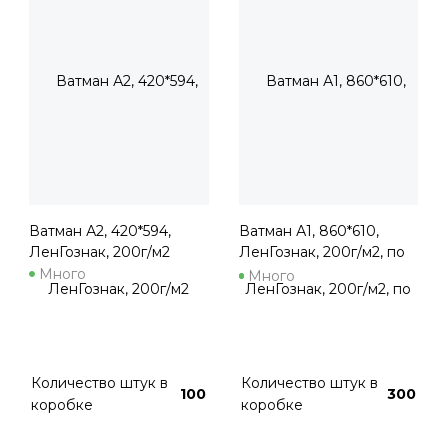
Ватман А2, 420*594,
Ватман А1, 860*610,
ЛенГознак, 200г/м2
ЛенГознак, 200г/м2, по
300л.
Много
Много
Количество штук в
Количество штук в
100
300
коробке
коробке