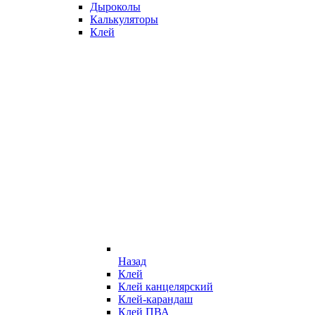
Дыроколы
Калькуляторы
Клей
Назад
Клей
Клей канцелярский
Клей-карандаш
Клей ПВА