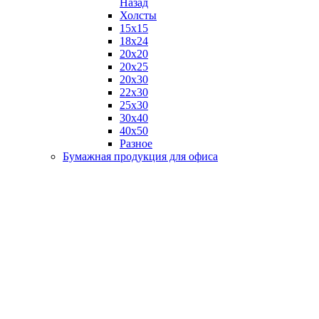
Назад
Холсты
15х15
18х24
20х20
20х25
20х30
22х30
25х30
30х40
40х50
Разное
Бумажная продукция для офиса