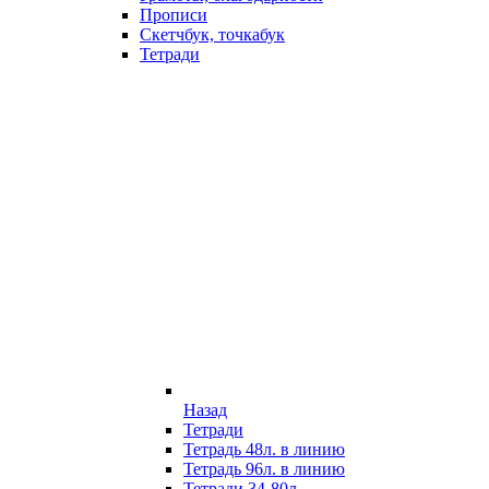
Прописи
Скетчбук, точкабук
Тетради
Назад
Тетради
Тетрадь 48л. в линию
Тетрадь 96л. в линию
Тетради 34-80л