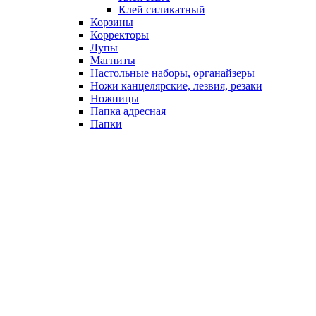
Клей силикатный
Корзины
Корректоры
Лупы
Магниты
Настольные наборы, органайзеры
Ножи канцелярские, лезвия, резаки
Ножницы
Папка адресная
Папки