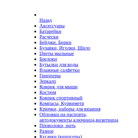
Назад
Аксессуары
Батарейки
Расчески
Бейджи. Бирки
Булавки, Иголки, Шило
Цветы мыльные
Брелоки
Бутылки для воды
Влажные салфетки
Грипперы
Зеркало
Коврик для мыши
Костюм
Коврик спортивный
Компасы, Курвиметр
Крючки, наборы для вязания
Обложки на паспорта,
автодокументы,ключница,визитница
Проволоки, нить
Разное
Кусачки (книпсеры)