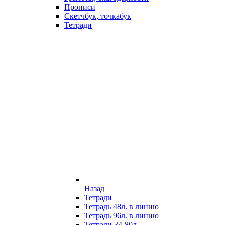
Прописи
Скетчбук, точкабук
Тетради
Назад
Тетради
Тетрадь 48л. в линию
Тетрадь 96л. в линию
Тетради 34-80л