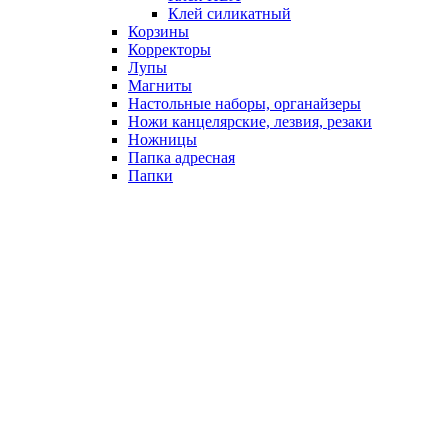
Клей силикатный
Корзины
Корректоры
Лупы
Магниты
Настольные наборы, органайзеры
Ножи канцелярские, лезвия, резаки
Ножницы
Папка адресная
Папки