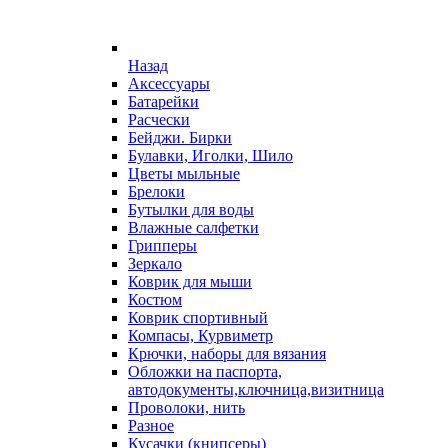
Назад
Аксессуары
Батарейки
Расчески
Бейджи. Бирки
Булавки, Иголки, Шило
Цветы мыльные
Брелоки
Бутылки для воды
Влажные салфетки
Грипперы
Зеркало
Коврик для мыши
Костюм
Коврик спортивный
Компасы, Курвиметр
Крючки, наборы для вязания
Обложки на паспорта,
автодокументы,ключница,визитница
Проволоки, нить
Разное
Кусачки (книпсеры)