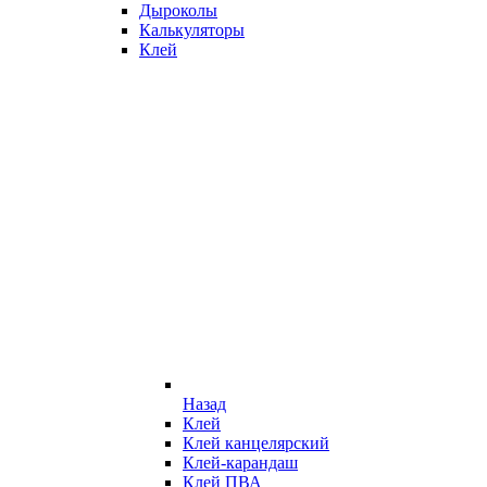
Дыроколы
Калькуляторы
Клей
Назад
Клей
Клей канцелярский
Клей-карандаш
Клей ПВА