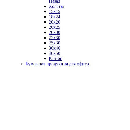
Назад
Холсты
15х15
18х24
20х20
20х25
20х30
22х30
25х30
30х40
40х50
Разное
Бумажная продукция для офиса