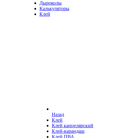
Дыроколы
Калькуляторы
Клей
Назад
Клей
Клей канцелярский
Клей-карандаш
Клей ПВА