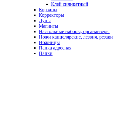
Клей силикатный
Корзины
Корректоры
Лупы
Магниты
Настольные наборы, органайзеры
Ножи канцелярские, лезвия, резаки
Ножницы
Папка адресная
Папки