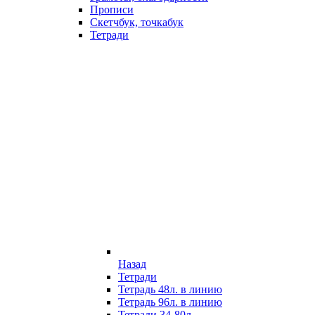
Прописи
Скетчбук, точкабук
Тетради
Назад
Тетради
Тетрадь 48л. в линию
Тетрадь 96л. в линию
Тетради 34-80л