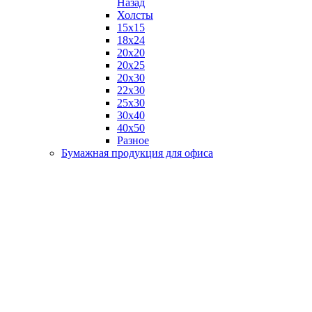
Назад
Холсты
15х15
18х24
20х20
20х25
20х30
22х30
25х30
30х40
40х50
Разное
Бумажная продукция для офиса