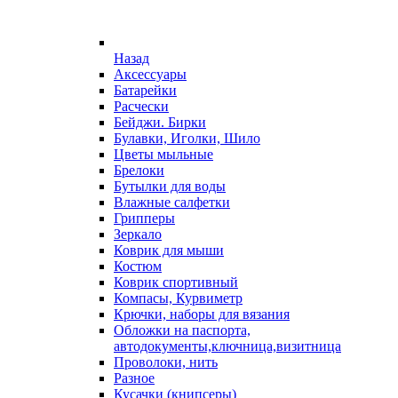
Назад
Аксессуары
Батарейки
Расчески
Бейджи. Бирки
Булавки, Иголки, Шило
Цветы мыльные
Брелоки
Бутылки для воды
Влажные салфетки
Грипперы
Зеркало
Коврик для мыши
Костюм
Коврик спортивный
Компасы, Курвиметр
Крючки, наборы для вязания
Обложки на паспорта,
автодокументы,ключница,визитница
Проволоки, нить
Разное
Кусачки (книпсеры)