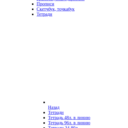
Прописи
Скетчбук, точкабук
Тетради
Назад
Тетради
Тетрадь 48л. в линию
Тетрадь 96л. в линию
Тетради 34-80л