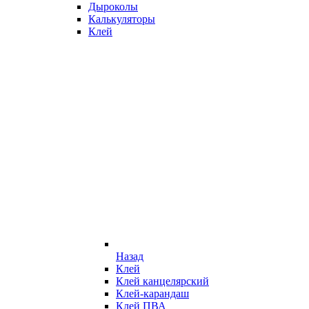
Дыроколы
Калькуляторы
Клей
Назад
Клей
Клей канцелярский
Клей-карандаш
Клей ПВА