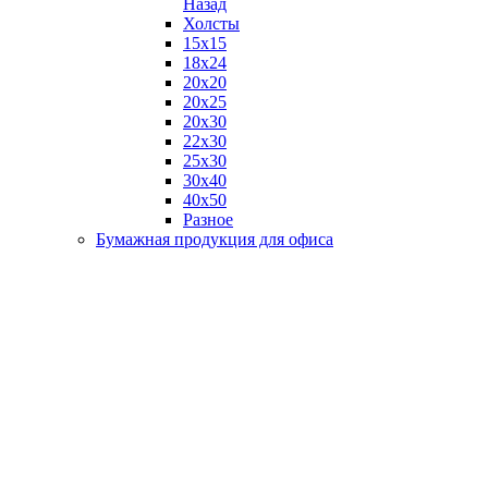
Назад
Холсты
15х15
18х24
20х20
20х25
20х30
22х30
25х30
30х40
40х50
Разное
Бумажная продукция для офиса