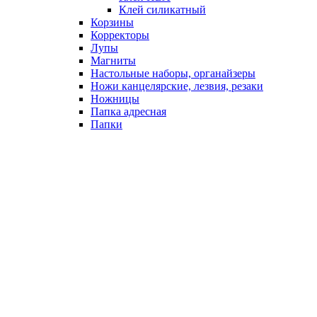
Клей силикатный
Корзины
Корректоры
Лупы
Магниты
Настольные наборы, органайзеры
Ножи канцелярские, лезвия, резаки
Ножницы
Папка адресная
Папки