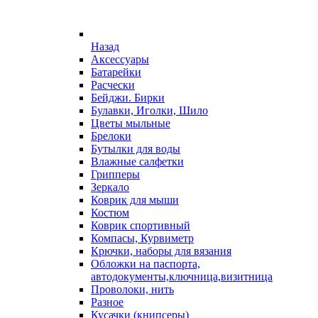
Назад
Аксессуары
Батарейки
Расчески
Бейджи. Бирки
Булавки, Иголки, Шило
Цветы мыльные
Брелоки
Бутылки для воды
Влажные салфетки
Грипперы
Зеркало
Коврик для мыши
Костюм
Коврик спортивный
Компасы, Курвиметр
Крючки, наборы для вязания
Обложки на паспорта,
автодокументы,ключница,визитница
Проволоки, нить
Разное
Кусачки (книпсеры)