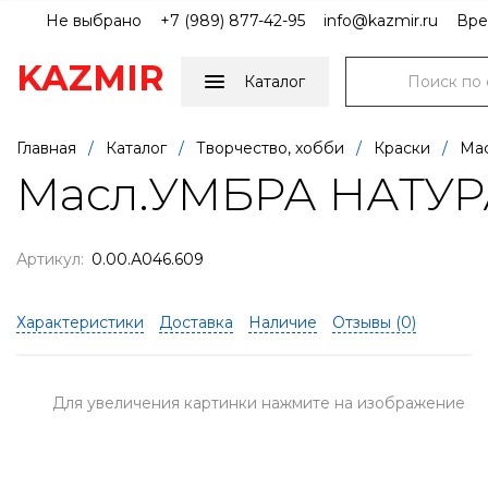
Не выбрано
+7 (989) 877-42-95
info@kazmir.ru
Вре
KAZMIR
Каталог
Главная
/
Каталог
/
Творчество, хобби
/
Краски
/
Мас
Масл.УМБРА НАТУРА
Артикул:
0.00.А046.609
Характеристики
Доставка
Наличие
Отзывы (
0
)
Для увеличения картинки нажмите на изображение