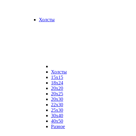
Холсты
Холсты
15х15
18х24
20х20
20х25
20х30
22х30
25х30
30х40
40х50
Разное