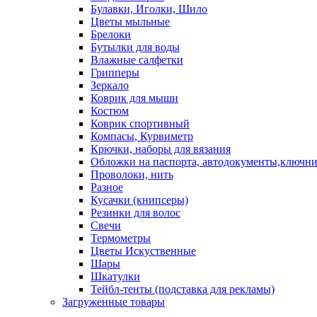
Булавки, Иголки, Шило
Цветы мыльные
Брелоки
Бутылки для воды
Влажные салфетки
Грипперы
Зеркало
Коврик для мыши
Костюм
Коврик спортивный
Компасы, Курвиметр
Крючки, наборы для вязания
Обложки на паспорта, автодокументы,ключн
Проволоки, нить
Разное
Кусачки (книпсеры)
Резинки для волос
Свечи
Термометры
Цветы Искуственные
Шары
Шкатулки
Тейбл-тенты (подставка для рекламы)
Загруженные товары