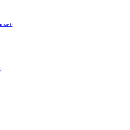
нные
0
0