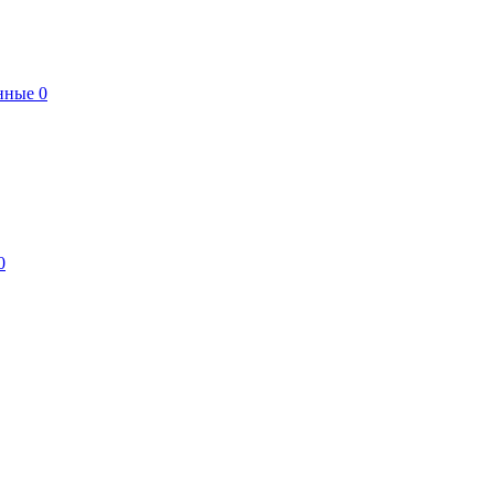
нные
0
0