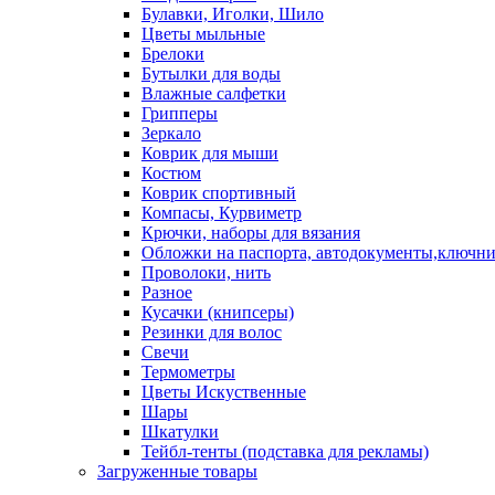
Булавки, Иголки, Шило
Цветы мыльные
Брелоки
Бутылки для воды
Влажные салфетки
Грипперы
Зеркало
Коврик для мыши
Костюм
Коврик спортивный
Компасы, Курвиметр
Крючки, наборы для вязания
Обложки на паспорта, автодокументы,ключн
Проволоки, нить
Разное
Кусачки (книпсеры)
Резинки для волос
Свечи
Термометры
Цветы Искуственные
Шары
Шкатулки
Тейбл-тенты (подставка для рекламы)
Загруженные товары