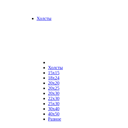
Холсты
Холсты
15х15
18х24
20х20
20х25
20х30
22х30
25х30
30х40
40х50
Разное