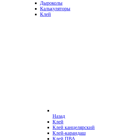
Дыроколы
Калькуляторы
Клей
Назад
Клей
Клей канцелярский
Клей-карандаш
Клей ПВА