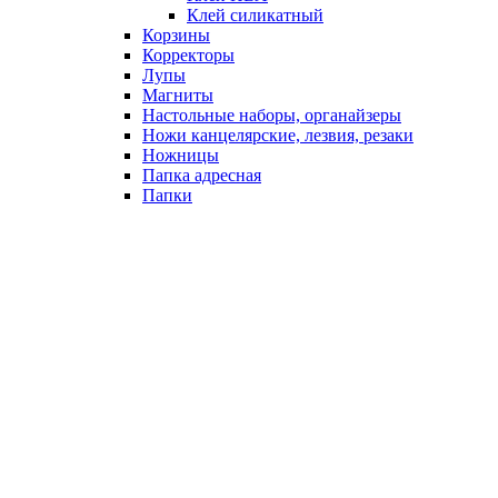
Клей силикатный
Корзины
Корректоры
Лупы
Магниты
Настольные наборы, органайзеры
Ножи канцелярские, лезвия, резаки
Ножницы
Папка адресная
Папки