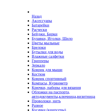
Назад
Аксессуары
Батарейки
Расчески
Бейджи. Бирки
Булавки, Иголки, Шило
Цветы мыльные
Брелоки
Бутылки для воды
Влажные салфетки
Грипперы
Зеркало
Коврик для мыши
Костюм
Коврик спортивный
Компасы, Курвиметр
Крючки, наборы для вязания
Обложки на паспорта,
автодокументы,ключница,визитница
Проволоки, нить
Разное
Кусачки (книпсеры)