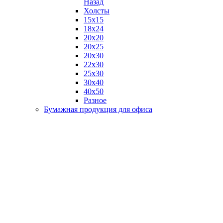
Назад
Холсты
15х15
18х24
20х20
20х25
20х30
22х30
25х30
30х40
40х50
Разное
Бумажная продукция для офиса