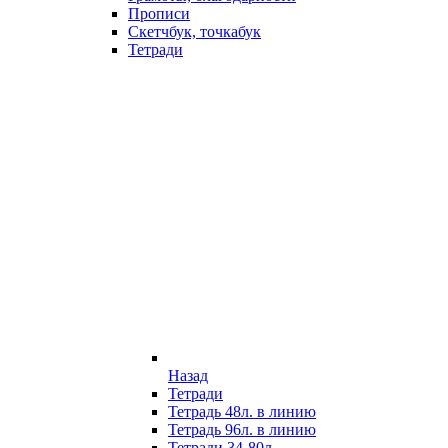
Прописи
Скетчбук, точкабук
Тетради
Назад
Тетради
Тетрадь 48л. в линию
Тетрадь 96л. в линию
Тетради 34-80л