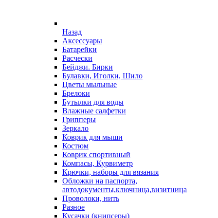
Назад
Аксессуары
Батарейки
Расчески
Бейджи. Бирки
Булавки, Иголки, Шило
Цветы мыльные
Брелоки
Бутылки для воды
Влажные салфетки
Грипперы
Зеркало
Коврик для мыши
Костюм
Коврик спортивный
Компасы, Курвиметр
Крючки, наборы для вязания
Обложки на паспорта,
автодокументы,ключница,визитница
Проволоки, нить
Разное
Кусачки (книпсеры)