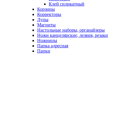
Клей силикатный
Корзины
Корректоры
Лупы
Магниты
Настольные наборы, органайзеры
Ножи канцелярские, лезвия, резаки
Ножницы
Папка адресная
Папки