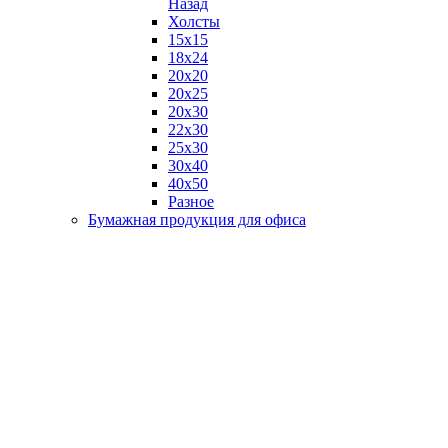
Назад
Холсты
15х15
18х24
20х20
20х25
20х30
22х30
25х30
30х40
40х50
Разное
Бумажная продукция для офиса