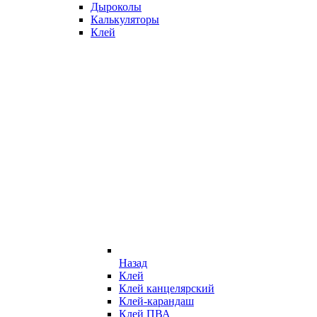
Дыроколы
Калькуляторы
Клей
Назад
Клей
Клей канцелярский
Клей-карандаш
Клей ПВА