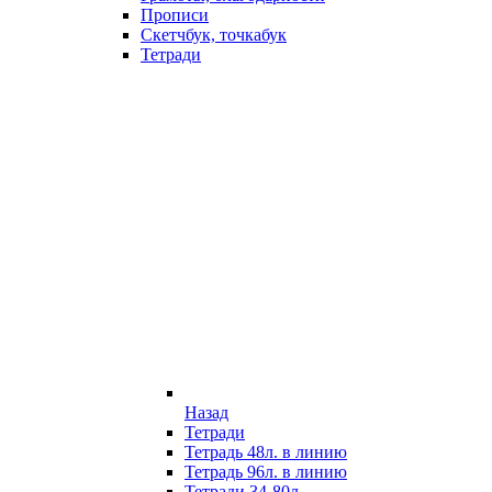
Прописи
Скетчбук, точкабук
Тетради
Назад
Тетради
Тетрадь 48л. в линию
Тетрадь 96л. в линию
Тетради 34-80л