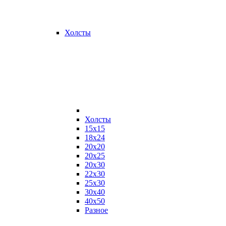
Холсты
Холсты
15х15
18х24
20х20
20х25
20х30
22х30
25х30
30х40
40х50
Разное