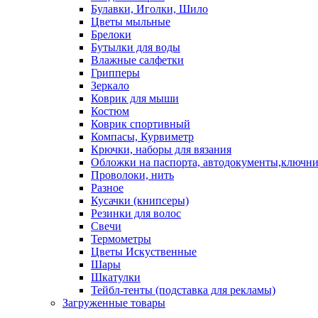
Булавки, Иголки, Шило
Цветы мыльные
Брелоки
Бутылки для воды
Влажные салфетки
Грипперы
Зеркало
Коврик для мыши
Костюм
Коврик спортивный
Компасы, Курвиметр
Крючки, наборы для вязания
Обложки на паспорта, автодокументы,ключн
Проволоки, нить
Разное
Кусачки (книпсеры)
Резинки для волос
Свечи
Термометры
Цветы Искуственные
Шары
Шкатулки
Тейбл-тенты (подставка для рекламы)
Загруженные товары