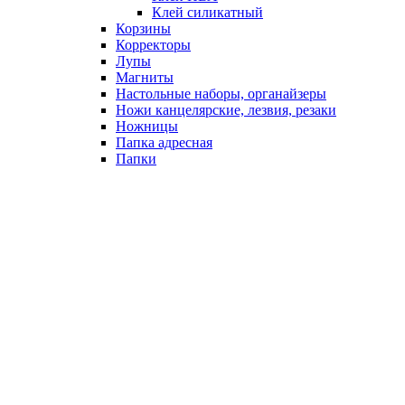
Клей силикатный
Корзины
Корректоры
Лупы
Магниты
Настольные наборы, органайзеры
Ножи канцелярские, лезвия, резаки
Ножницы
Папка адресная
Папки