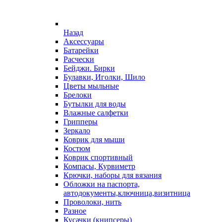
Назад
Аксессуары
Батарейки
Расчески
Бейджи. Бирки
Булавки, Иголки, Шило
Цветы мыльные
Брелоки
Бутылки для воды
Влажные салфетки
Грипперы
Зеркало
Коврик для мыши
Костюм
Коврик спортивный
Компасы, Курвиметр
Крючки, наборы для вязания
Обложки на паспорта,
автодокументы,ключница,визитница
Проволоки, нить
Разное
Кусачки (книпсеры)