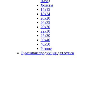
Назад
Холсты
15х15
18х24
20х20
20х25
20х30
22х30
25х30
30х40
40х50
Разное
Бумажная продукция для офиса