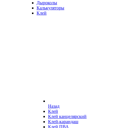
Дыроколы
Калькуляторы
Клей
Назад
Клей
Клей канцелярский
Клей-карандаш
Клей ПВА