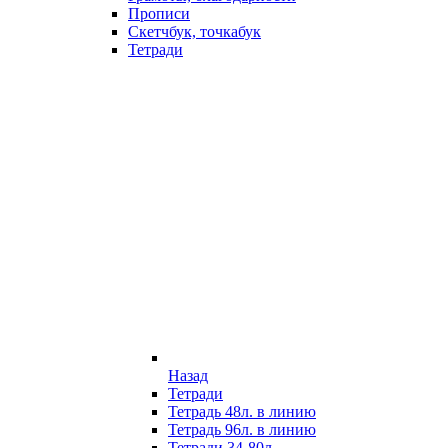
Прописи
Скетчбук, точкабук
Тетради
Назад
Тетради
Тетрадь 48л. в линию
Тетрадь 96л. в линию
Тетради 34-80л