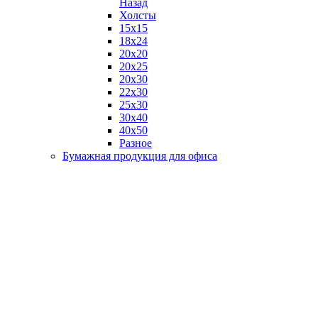
Назад
Холсты
15х15
18х24
20х20
20х25
20х30
22х30
25х30
30х40
40х50
Разное
Бумажная продукция для офиса