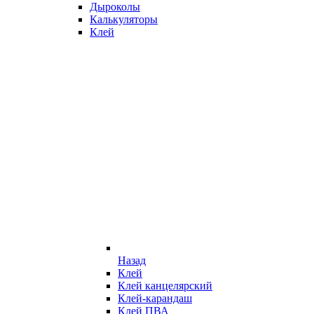
Дыроколы
Калькуляторы
Клей
Назад
Клей
Клей канцелярский
Клей-карандаш
Клей ПВА