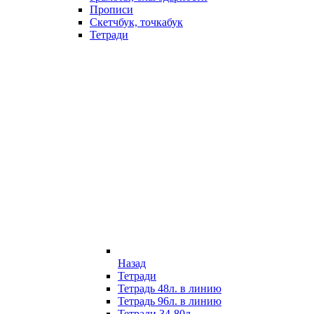
Прописи
Скетчбук, точкабук
Тетради
Назад
Тетради
Тетрадь 48л. в линию
Тетрадь 96л. в линию
Тетради 34-80л