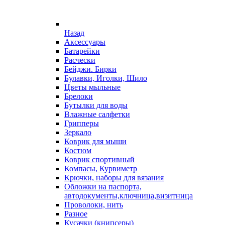
Назад
Аксессуары
Батарейки
Расчески
Бейджи. Бирки
Булавки, Иголки, Шило
Цветы мыльные
Брелоки
Бутылки для воды
Влажные салфетки
Грипперы
Зеркало
Коврик для мыши
Костюм
Коврик спортивный
Компасы, Курвиметр
Крючки, наборы для вязания
Обложки на паспорта,
автодокументы,ключница,визитница
Проволоки, нить
Разное
Кусачки (книпсеры)