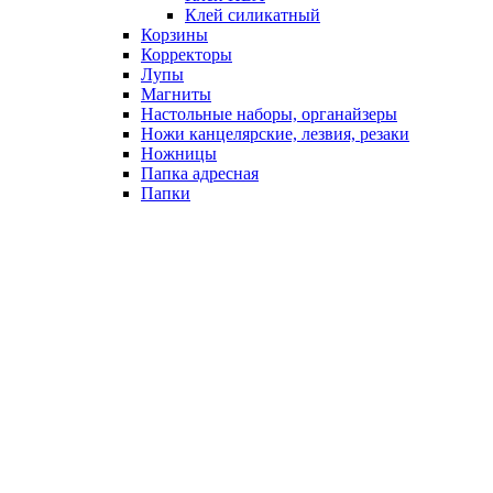
Клей силикатный
Корзины
Корректоры
Лупы
Магниты
Настольные наборы, органайзеры
Ножи канцелярские, лезвия, резаки
Ножницы
Папка адресная
Папки