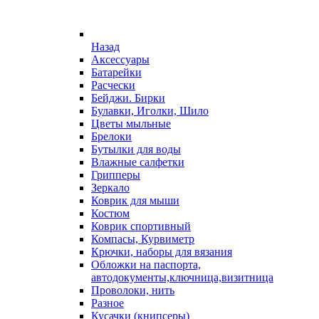
Назад
Аксессуары
Батарейки
Расчески
Бейджи. Бирки
Булавки, Иголки, Шило
Цветы мыльные
Брелоки
Бутылки для воды
Влажные салфетки
Грипперы
Зеркало
Коврик для мыши
Костюм
Коврик спортивный
Компасы, Курвиметр
Крючки, наборы для вязания
Обложки на паспорта,
автодокументы,ключница,визитница
Проволоки, нить
Разное
Кусачки (книпсеры)