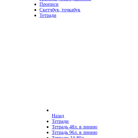
Прописи
Скетчбук, точкабук
Тетради
Назад
Тетради
Тетрадь 48л. в линию
Тетрадь 96л. в линию
Тетради 34-80л