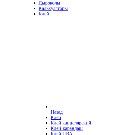
Дыроколы
Калькуляторы
Клей
Назад
Клей
Клей канцелярский
Клей-карандаш
Клей ПВА