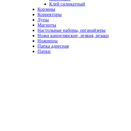
Клей силикатный
Корзины
Корректоры
Лупы
Магниты
Настольные наборы, органайзеры
Ножи канцелярские, лезвия, резаки
Ножницы
Папка адресная
Папки