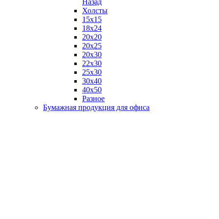
Назад
Холсты
15х15
18х24
20х20
20х25
20х30
22х30
25х30
30х40
40х50
Разное
Бумажная продукция для офиса