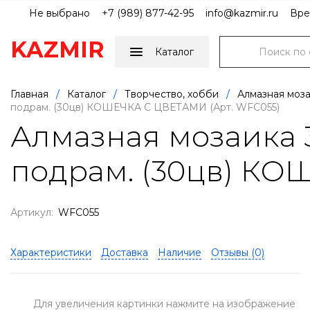
Не выбрано
+7 (989) 877-42-95
info@kazmir.ru
Вре
KAZMIR
Каталог
Главная
/
Каталог
/
Творчество, хобби
/
Алмазная моза
подрам. (30цв) КОШЕЧКА С ЦВЕТАМИ (Арт. WFC055)
Алмазная мозаика 3
подрам. (30цв) КО
Артикул:
WFC055
Характеристики
Доставка
Наличие
Отзывы (
0
)
Для увеличения картинки нажмите на изображение