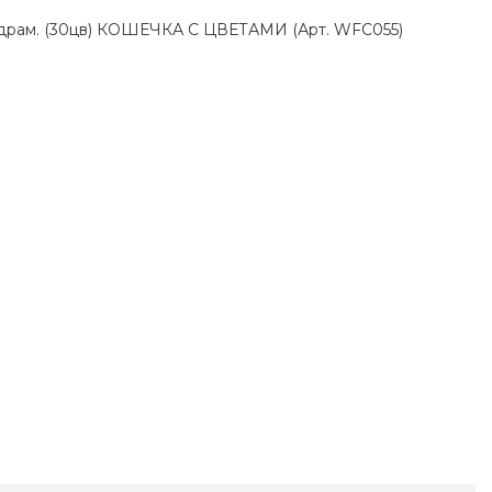
подрам. (30цв) КОШЕЧКА С ЦВЕТАМИ (Арт. WFC055)