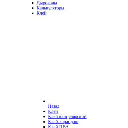
Дыроколы
Калькуляторы
Клей
Назад
Клей
Клей канцелярский
Клей-карандаш
Клей ПВА