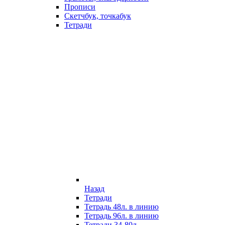
Прописи
Скетчбук, точкабук
Тетради
Назад
Тетради
Тетрадь 48л. в линию
Тетрадь 96л. в линию
Тетради 34-80л