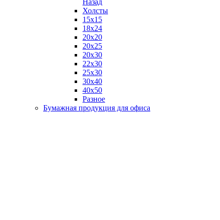
Назад
Холсты
15х15
18х24
20х20
20х25
20х30
22х30
25х30
30х40
40х50
Разное
Бумажная продукция для офиса