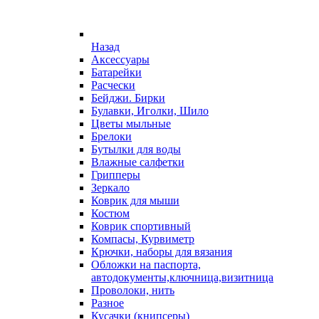
Назад
Аксессуары
Батарейки
Расчески
Бейджи. Бирки
Булавки, Иголки, Шило
Цветы мыльные
Брелоки
Бутылки для воды
Влажные салфетки
Грипперы
Зеркало
Коврик для мыши
Костюм
Коврик спортивный
Компасы, Курвиметр
Крючки, наборы для вязания
Обложки на паспорта,
автодокументы,ключница,визитница
Проволоки, нить
Разное
Кусачки (книпсеры)