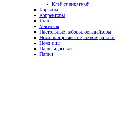
Клей силикатный
Корзины
Корректоры
Лупы
Магниты
Настольные наборы, органайзеры
Ножи канцелярские, лезвия, резаки
Ножницы
Папка адресная
Папки