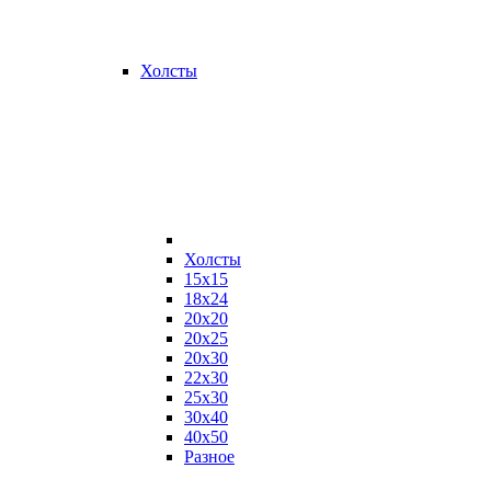
Холсты
Холсты
15х15
18х24
20х20
20х25
20х30
22х30
25х30
30х40
40х50
Разное