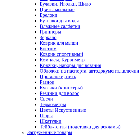
Булавки, Иголки, Шило
Цветы мыльные
Брелоки
Бутылки для воды
Влажные салфетки
Грипперы
Зеркало
Коврик для мыши
Костюм
Коврик спортивный
Компасы, Курвиметр
Крючки, наборы для вязания
Обложки на паспорта, автодокументы,ключн
Проволоки, нить
Разное
Кусачки (книпсеры)
Резинки для волос
Свечи
Термометры
Цветы Искуственные
Шары
Шкатулки
Тейбл-тенты (подставка для рекламы)
Загруженные товары