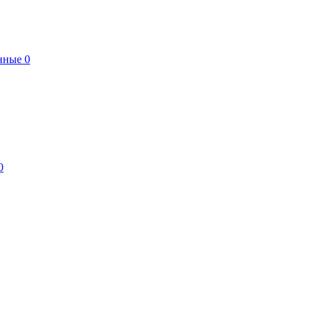
нные
0
0