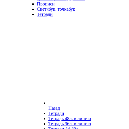
Прописи
Скетчбук, точкабук
Тетради
Назад
Тетради
Тетрадь 48л. в линию
Тетрадь 96л. в линию
Тетради 34-80л