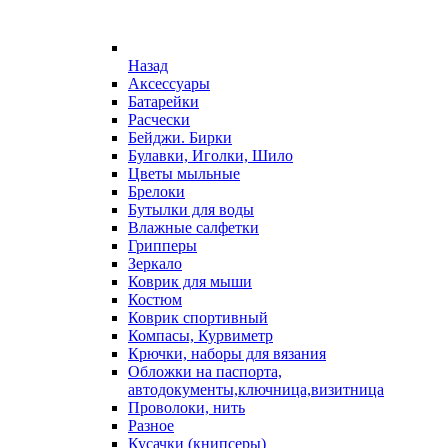
Назад
Аксессуары
Батарейки
Расчески
Бейджи. Бирки
Булавки, Иголки, Шило
Цветы мыльные
Брелоки
Бутылки для воды
Влажные салфетки
Грипперы
Зеркало
Коврик для мыши
Костюм
Коврик спортивный
Компасы, Курвиметр
Крючки, наборы для вязания
Обложки на паспорта,
автодокументы,ключница,визитница
Проволоки, нить
Разное
Кусачки (книпсеры)