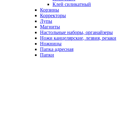
Клей силикатный
Корзины
Корректоры
Лупы
Магниты
Настольные наборы, органайзеры
Ножи канцелярские, лезвия, резаки
Ножницы
Папка адресная
Папки