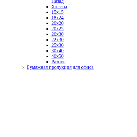
Назад
Холсты
15х15
18х24
20х20
20х25
20х30
22х30
25х30
30х40
40х50
Разное
Бумажная продукция для офиса