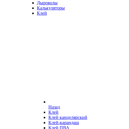
Дыроколы
Калькуляторы
Клей
Назад
Клей
Клей канцелярский
Клей-карандаш
Клей ПВА