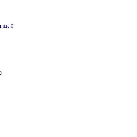
нные
0
0