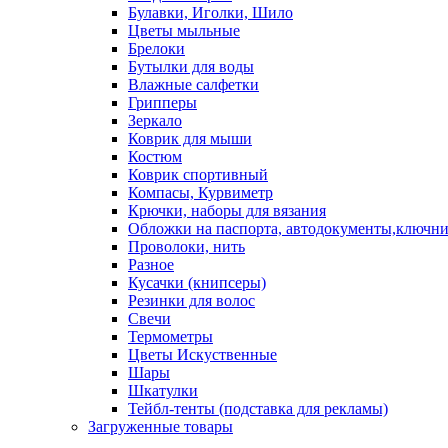
Булавки, Иголки, Шило
Цветы мыльные
Брелоки
Бутылки для воды
Влажные салфетки
Грипперы
Зеркало
Коврик для мыши
Костюм
Коврик спортивный
Компасы, Курвиметр
Крючки, наборы для вязания
Обложки на паспорта, автодокументы,ключн
Проволоки, нить
Разное
Кусачки (книпсеры)
Резинки для волос
Свечи
Термометры
Цветы Искуственные
Шары
Шкатулки
Тейбл-тенты (подставка для рекламы)
Загруженные товары