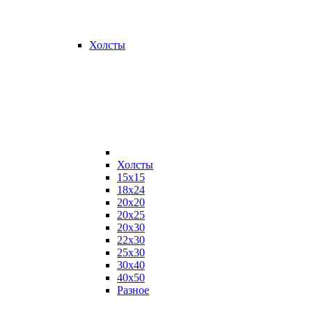
Холсты
Холсты
15х15
18х24
20х20
20х25
20х30
22х30
25х30
30х40
40х50
Разное