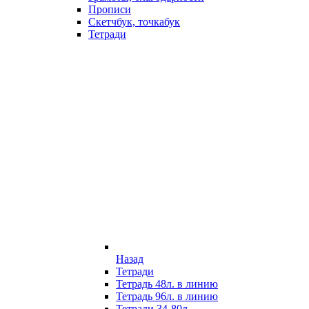
Прописи
Скетчбук, точкабук
Тетради
Назад
Тетради
Тетрадь 48л. в линию
Тетрадь 96л. в линию
Тетради 34-80л