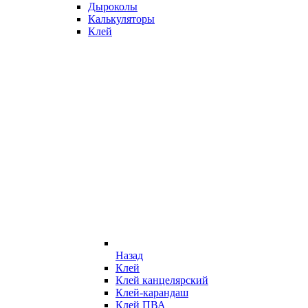
Дыроколы
Калькуляторы
Клей
Назад
Клей
Клей канцелярский
Клей-карандаш
Клей ПВА