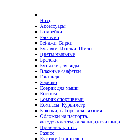
Назад
Аксессуары
Батарейки
Расчески
Бейджи. Бирки
Булавки, Иголки, Шило
Цветы мыльные
Брелоки
Бутылки для воды
Влажные салфетки
Грипперы
Зеркало
Коврик для мыши
Костюм
Коврик спортивный
Компасы, Курвиметр
Крючки, наборы для вязания
Обложки на паспорта,
автодокументы,ключница,визитница
Проволоки, нить
Разное
Кусачки (книпсеры)