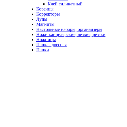
Клей силикатный
Корзины
Корректоры
Лупы
Магниты
Настольные наборы, органайзеры
Ножи канцелярские, лезвия, резаки
Ножницы
Папка адресная
Папки