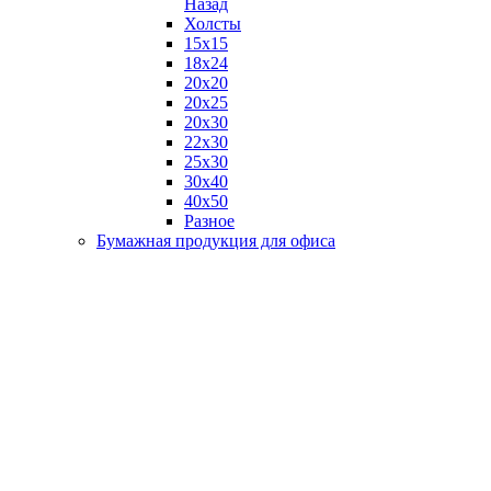
Назад
Холсты
15х15
18х24
20х20
20х25
20х30
22х30
25х30
30х40
40х50
Разное
Бумажная продукция для офиса