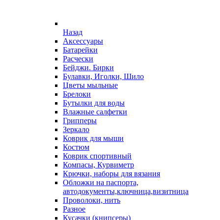
Назад
Аксессуары
Батарейки
Расчески
Бейджи. Бирки
Булавки, Иголки, Шило
Цветы мыльные
Брелоки
Бутылки для воды
Влажные салфетки
Грипперы
Зеркало
Коврик для мыши
Костюм
Коврик спортивный
Компасы, Курвиметр
Крючки, наборы для вязания
Обложки на паспорта,
автодокументы,ключница,визитница
Проволоки, нить
Разное
Кусачки (книпсеры)