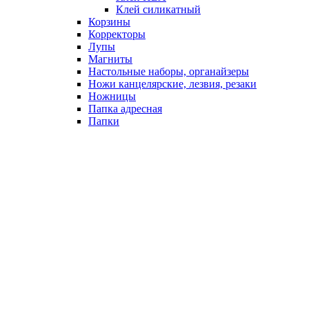
Клей силикатный
Корзины
Корректоры
Лупы
Магниты
Настольные наборы, органайзеры
Ножи канцелярские, лезвия, резаки
Ножницы
Папка адресная
Папки