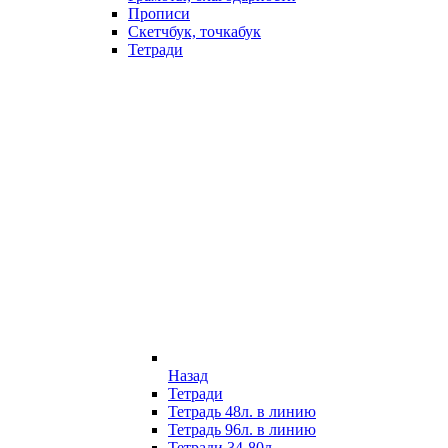
Прописи
Скетчбук, точкабук
Тетради
Назад
Тетради
Тетрадь 48л. в линию
Тетрадь 96л. в линию
Тетради 34-80л