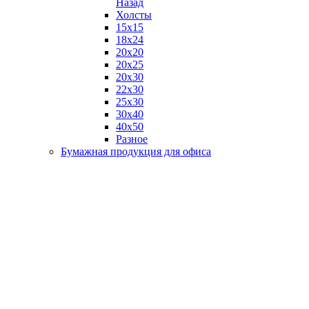
Назад
Холсты
15х15
18х24
20х20
20х25
20х30
22х30
25х30
30х40
40х50
Разное
Бумажная продукция для офиса