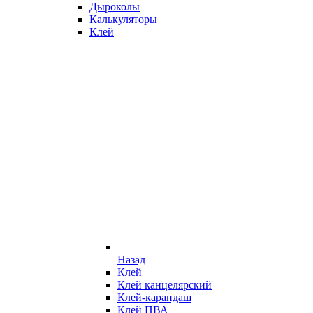
Дыроколы
Калькуляторы
Клей
Назад
Клей
Клей канцелярский
Клей-карандаш
Клей ПВА