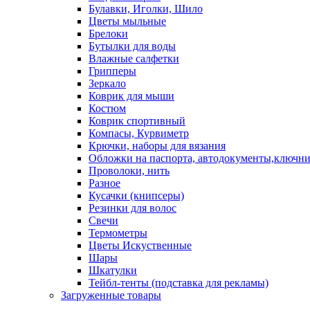
Булавки, Иголки, Шило
Цветы мыльные
Брелоки
Бутылки для воды
Влажные салфетки
Грипперы
Зеркало
Коврик для мыши
Костюм
Коврик спортивный
Компасы, Курвиметр
Крючки, наборы для вязания
Обложки на паспорта, автодокументы,ключн
Проволоки, нить
Разное
Кусачки (книпсеры)
Резинки для волос
Свечи
Термометры
Цветы Искуственные
Шары
Шкатулки
Тейбл-тенты (подставка для рекламы)
Загруженные товары