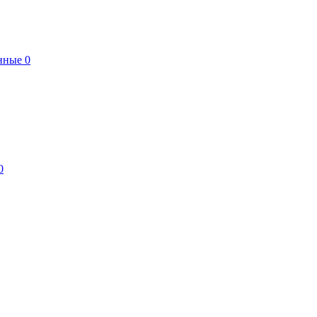
нные
0
0