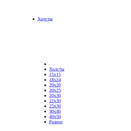
Холсты
Холсты
15х15
18х24
20х20
20х25
20х30
22х30
25х30
30х40
40х50
Разное