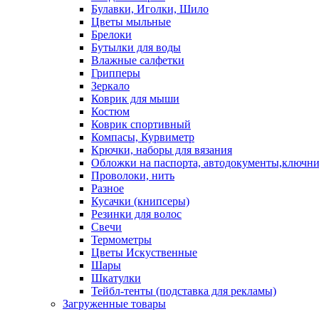
Булавки, Иголки, Шило
Цветы мыльные
Брелоки
Бутылки для воды
Влажные салфетки
Грипперы
Зеркало
Коврик для мыши
Костюм
Коврик спортивный
Компасы, Курвиметр
Крючки, наборы для вязания
Обложки на паспорта, автодокументы,ключн
Проволоки, нить
Разное
Кусачки (книпсеры)
Резинки для волос
Свечи
Термометры
Цветы Искуственные
Шары
Шкатулки
Тейбл-тенты (подставка для рекламы)
Загруженные товары