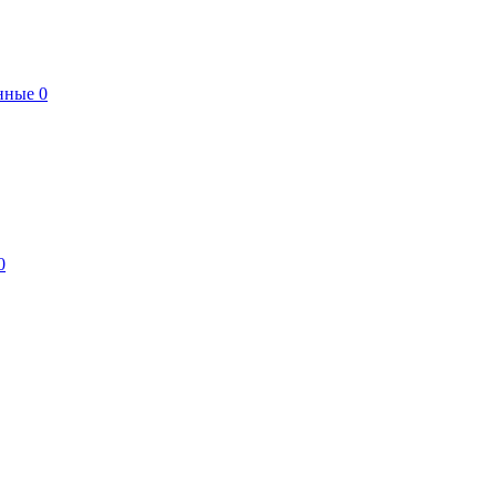
нные
0
0