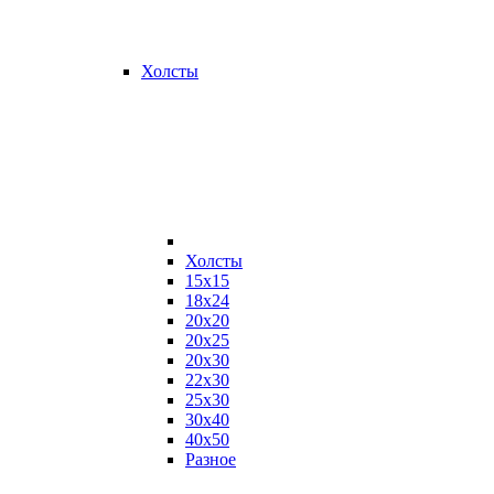
Холсты
Холсты
15х15
18х24
20х20
20х25
20х30
22х30
25х30
30х40
40х50
Разное