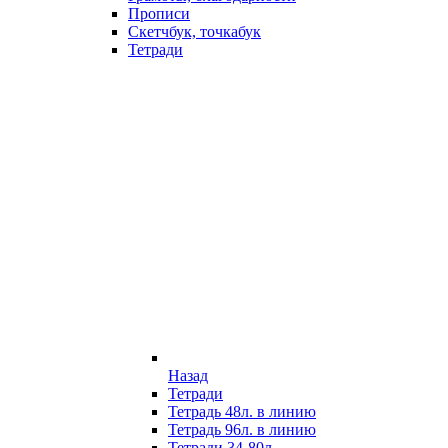
Прописи
Скетчбук, точкабук
Тетради
Назад
Тетради
Тетрадь 48л. в линию
Тетрадь 96л. в линию
Тетради 34-80л