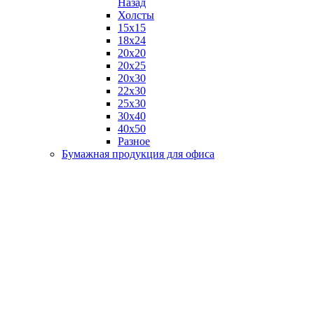
Назад
Холсты
15х15
18х24
20х20
20х25
20х30
22х30
25х30
30х40
40х50
Разное
Бумажная продукция для офиса