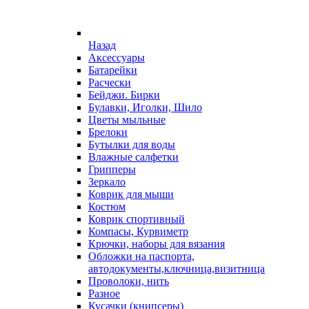
Назад
Аксессуары
Батарейки
Расчески
Бейджи. Бирки
Булавки, Иголки, Шило
Цветы мыльные
Брелоки
Бутылки для воды
Влажные салфетки
Грипперы
Зеркало
Коврик для мыши
Костюм
Коврик спортивный
Компасы, Курвиметр
Крючки, наборы для вязания
Обложки на паспорта,
автодокументы,ключница,визитница
Проволоки, нить
Разное
Кусачки (книпсеры)