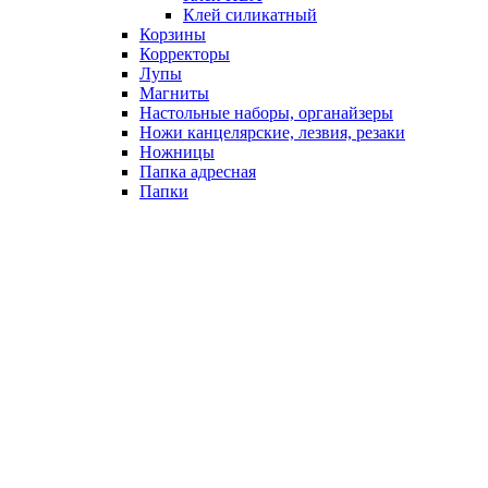
Клей силикатный
Корзины
Корректоры
Лупы
Магниты
Настольные наборы, органайзеры
Ножи канцелярские, лезвия, резаки
Ножницы
Папка адресная
Папки