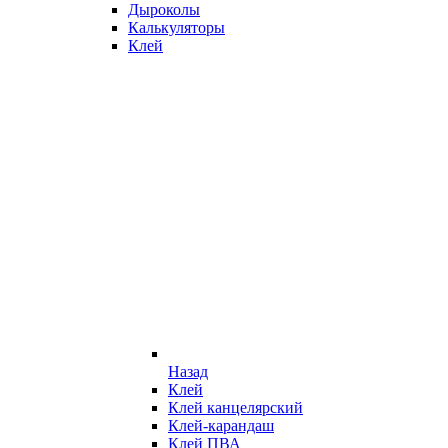
Дыроколы
Калькуляторы
Клей
Назад
Клей
Клей канцелярский
Клей-карандаш
Клей ПВА