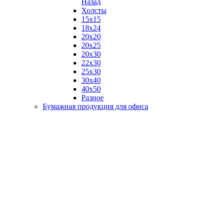
Назад
Холсты
15х15
18х24
20х20
20х25
20х30
22х30
25х30
30х40
40х50
Разное
Бумажная продукция для офиса