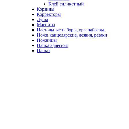
Клей силикатный
Корзины
Корректоры
Лупы
Магниты
Настольные наборы, органайзеры
Ножи канцелярские, лезвия, резаки
Ножницы
Папка адресная
Папки