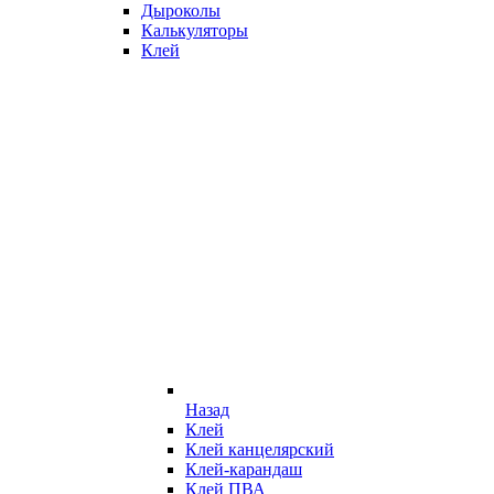
Дыроколы
Калькуляторы
Клей
Назад
Клей
Клей канцелярский
Клей-карандаш
Клей ПВА