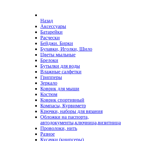
Назад
Аксессуары
Батарейки
Расчески
Бейджи. Бирки
Булавки, Иголки, Шило
Цветы мыльные
Брелоки
Бутылки для воды
Влажные салфетки
Грипперы
Зеркало
Коврик для мыши
Костюм
Коврик спортивный
Компасы, Курвиметр
Крючки, наборы для вязания
Обложки на паспорта,
автодокументы,ключница,визитница
Проволоки, нить
Разное
Кусачки (книпсеры)