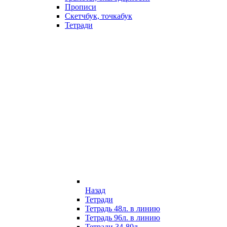
Прописи
Скетчбук, точкабук
Тетради
Назад
Тетради
Тетрадь 48л. в линию
Тетрадь 96л. в линию
Тетради 34-80л