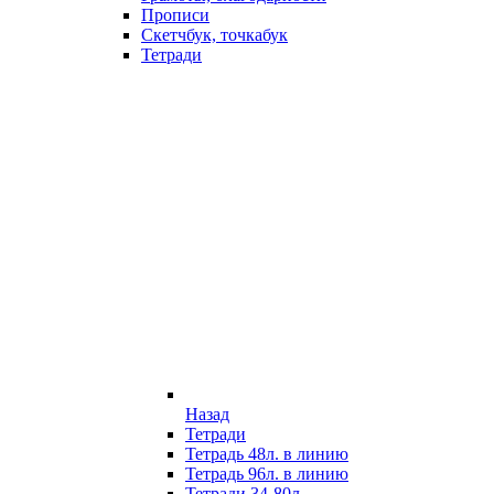
Прописи
Скетчбук, точкабук
Тетради
Назад
Тетради
Тетрадь 48л. в линию
Тетрадь 96л. в линию
Тетради 34-80л