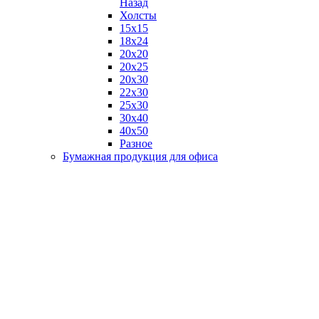
Назад
Холсты
15х15
18х24
20х20
20х25
20х30
22х30
25х30
30х40
40х50
Разное
Бумажная продукция для офиса