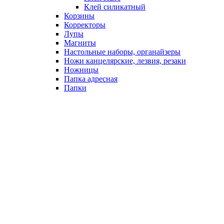
Клей силикатный
Корзины
Корректоры
Лупы
Магниты
Настольные наборы, органайзеры
Ножи канцелярские, лезвия, резаки
Ножницы
Папка адресная
Папки