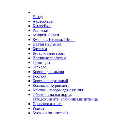
Назад
Аксессуары
Батарейки
Расчески
Бейджи. Бирки
Булавки, Иголки, Шило
Цветы мыльные
Брелоки
Бутылки для воды
Влажные салфетки
Грипперы
Зеркало
Коврик для мыши
Костюм
Коврик спортивный
Компасы, Курвиметр
Крючки, наборы для вязания
Обложки на паспорта,
автодокументы,ключница,визитница
Проволоки, нить
Разное
Кусачки (книпсеры)