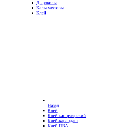
Дыроколы
Калькуляторы
Клей
Назад
Клей
Клей канцелярский
Клей-карандаш
Клей ПВА