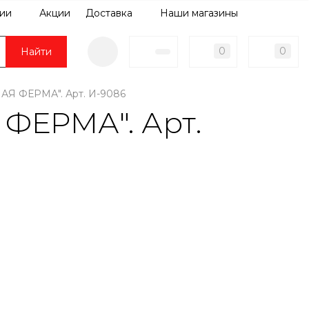
ии
Акции
Доставка
Наши магазины
0
0
Найти
Я ФЕРМА". Арт. И-9086
ЕРМА". Арт.