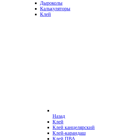
Дыроколы
Калькуляторы
Клей
Назад
Клей
Клей канцелярский
Клей-карандаш
Клей ПВА