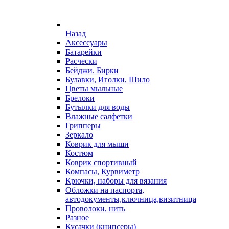
Назад
Аксессуары
Батарейки
Расчески
Бейджи. Бирки
Булавки, Иголки, Шило
Цветы мыльные
Брелоки
Бутылки для воды
Влажные салфетки
Грипперы
Зеркало
Коврик для мыши
Костюм
Коврик спортивный
Компасы, Курвиметр
Крючки, наборы для вязания
Обложки на паспорта,
автодокументы,ключница,визитница
Проволоки, нить
Разное
Кусачки (книпсеры)