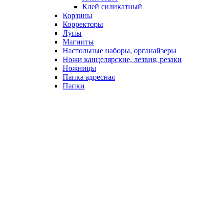
Клей силикатный
Корзины
Корректоры
Лупы
Магниты
Настольные наборы, органайзеры
Ножи канцелярские, лезвия, резаки
Ножницы
Папка адресная
Папки