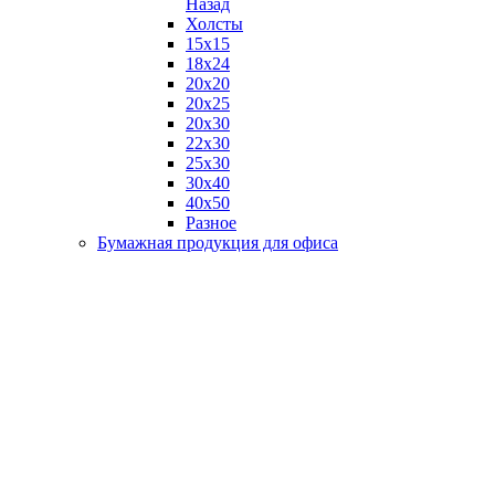
Назад
Холсты
15х15
18х24
20х20
20х25
20х30
22х30
25х30
30х40
40х50
Разное
Бумажная продукция для офиса