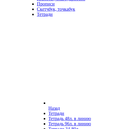
Прописи
Скетчбук, точкабук
Тетради
Назад
Тетради
Тетрадь 48л. в линию
Тетрадь 96л. в линию
Тетради 34-80л