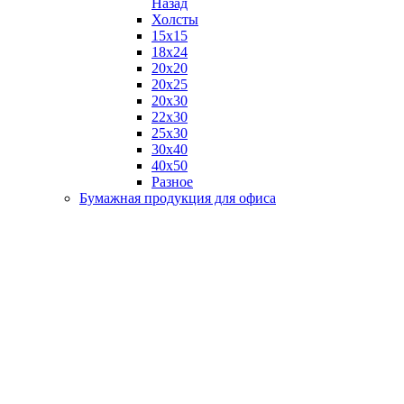
Назад
Холсты
15х15
18х24
20х20
20х25
20х30
22х30
25х30
30х40
40х50
Разное
Бумажная продукция для офиса