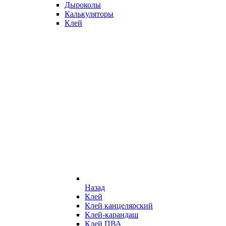
Дыроколы
Калькуляторы
Клей
Назад
Клей
Клей канцелярский
Клей-карандаш
Клей ПВА