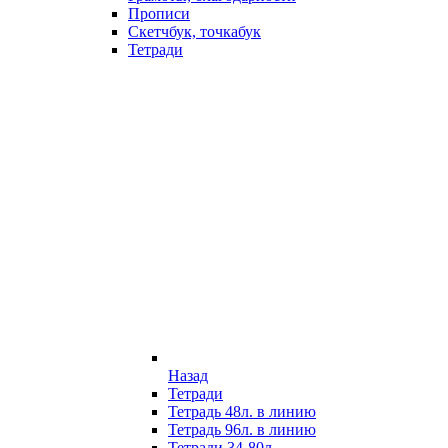
Прописи
Скетчбук, точкабук
Тетради
Назад
Тетради
Тетрадь 48л. в линию
Тетрадь 96л. в линию
Тетради 34-80л