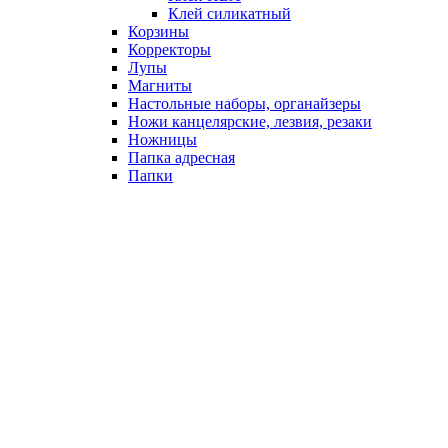
Клей силикатный
Корзины
Корректоры
Лупы
Магниты
Настольные наборы, органайзеры
Ножи канцелярские, лезвия, резаки
Ножницы
Папка адресная
Папки