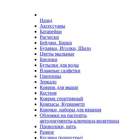
Назад
Аксессуары
Батарейки
Расчески
Бейджи. Бирки
Булавки, Иголки, Шило
Цветы мыльные
Брелоки
Бутылки для воды
Влажные салфетки
Грипперы
Зеркало
Коврик для мыши
Костюм
Коврик спортивный
Компасы, Курвиметр
Крючки, наборы для вязания
Обложки на паспорта,
автодокументы,ключница,визитница
Проволоки, нить
Разное
Кусачки (книпсеры)