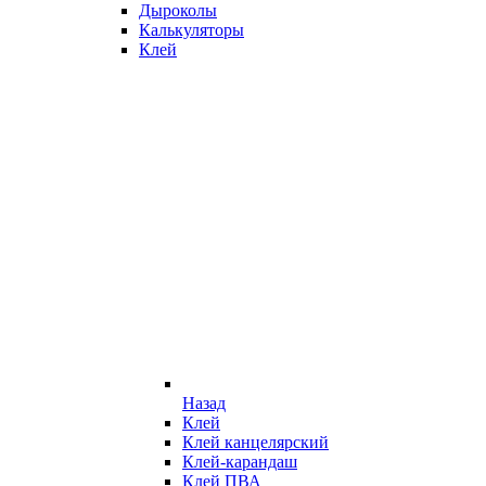
Дыроколы
Калькуляторы
Клей
Назад
Клей
Клей канцелярский
Клей-карандаш
Клей ПВА