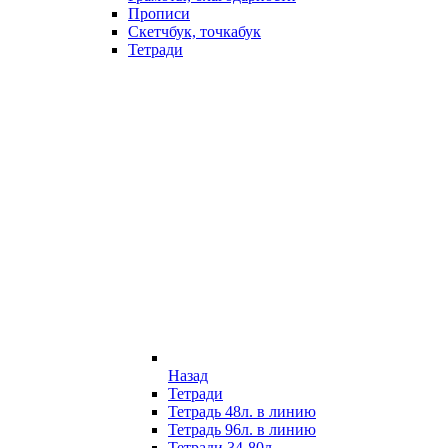
Прописи
Скетчбук, точкабук
Тетради
Назад
Тетради
Тетрадь 48л. в линию
Тетрадь 96л. в линию
Тетради 34-80л