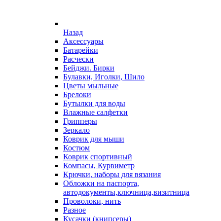
Назад
Аксессуары
Батарейки
Расчески
Бейджи. Бирки
Булавки, Иголки, Шило
Цветы мыльные
Брелоки
Бутылки для воды
Влажные салфетки
Грипперы
Зеркало
Коврик для мыши
Костюм
Коврик спортивный
Компасы, Курвиметр
Крючки, наборы для вязания
Обложки на паспорта,
автодокументы,ключница,визитница
Проволоки, нить
Разное
Кусачки (книпсеры)