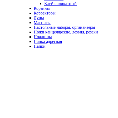
Клей силикатный
Корзины
Корректоры
Лупы
Магниты
Настольные наборы, органайзеры
Ножи канцелярские, лезвия, резаки
Ножницы
Папка адресная
Папки