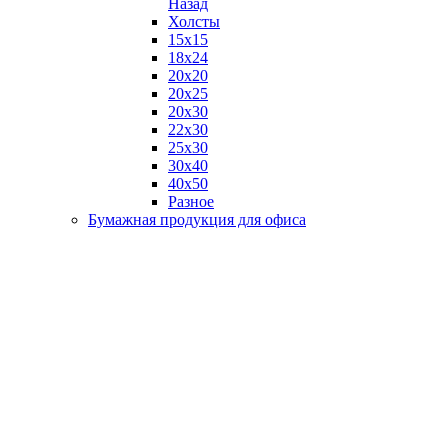
Назад
Холсты
15х15
18х24
20х20
20х25
20х30
22х30
25х30
30х40
40х50
Разное
Бумажная продукция для офиса