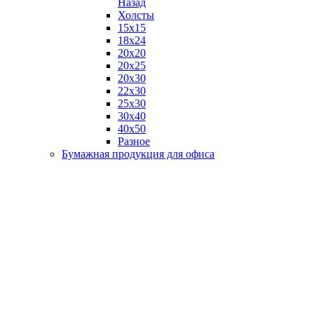
Назад
Холсты
15х15
18х24
20х20
20х25
20х30
22х30
25х30
30х40
40х50
Разное
Бумажная продукция для офиса