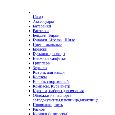
Назад
Аксессуары
Батарейки
Расчески
Бейджи. Бирки
Булавки, Иголки, Шило
Цветы мыльные
Брелоки
Бутылки для воды
Влажные салфетки
Грипперы
Зеркало
Коврик для мыши
Костюм
Коврик спортивный
Компасы, Курвиметр
Крючки, наборы для вязания
Обложки на паспорта,
автодокументы,ключница,визитница
Проволоки, нить
Разное
Кусачки (книпсеры)