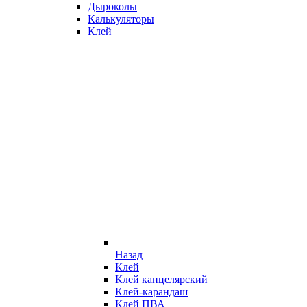
Дыроколы
Калькуляторы
Клей
Назад
Клей
Клей канцелярский
Клей-карандаш
Клей ПВА