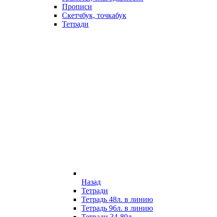
Прописи
Скетчбук, точкабук
Тетради
Назад
Тетради
Тетрадь 48л. в линию
Тетрадь 96л. в линию
Тетради 34-80л