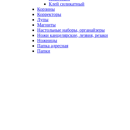
Клей силикатный
Корзины
Корректоры
Лупы
Магниты
Настольные наборы, органайзеры
Ножи канцелярские, лезвия, резаки
Ножницы
Папка адресная
Папки