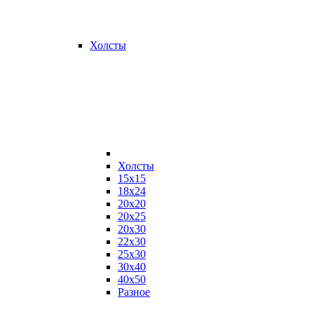
Холсты
Холсты
15х15
18х24
20х20
20х25
20х30
22х30
25х30
30х40
40х50
Разное