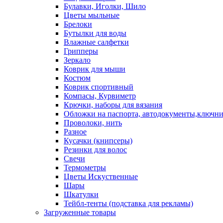
Булавки, Иголки, Шило
Цветы мыльные
Брелоки
Бутылки для воды
Влажные салфетки
Грипперы
Зеркало
Коврик для мыши
Костюм
Коврик спортивный
Компасы, Курвиметр
Крючки, наборы для вязания
Обложки на паспорта, автодокументы,ключн
Проволоки, нить
Разное
Кусачки (книпсеры)
Резинки для волос
Свечи
Термометры
Цветы Искуственные
Шары
Шкатулки
Тейбл-тенты (подставка для рекламы)
Загруженные товары