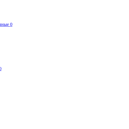
нные
0
0