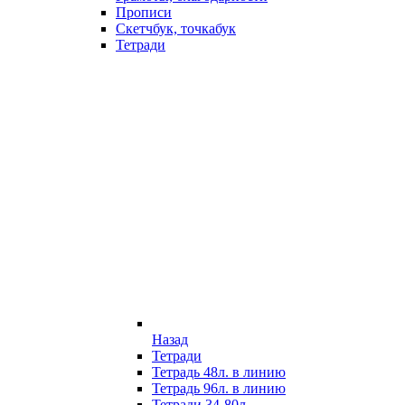
Прописи
Скетчбук, точкабук
Тетради
Назад
Тетради
Тетрадь 48л. в линию
Тетрадь 96л. в линию
Тетради 34-80л