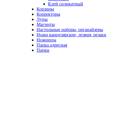
Клей силикатный
Корзины
Корректоры
Лупы
Магниты
Настольные наборы, органайзеры
Ножи канцелярские, лезвия, резаки
Ножницы
Папка адресная
Папки