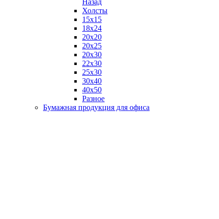
Назад
Холсты
15х15
18х24
20х20
20х25
20х30
22х30
25х30
30х40
40х50
Разное
Бумажная продукция для офиса