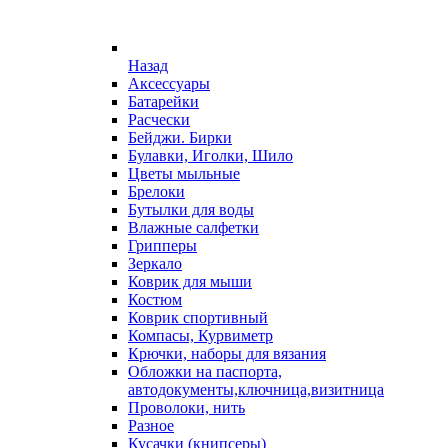
Назад
Аксессуары
Батарейки
Расчески
Бейджи. Бирки
Булавки, Иголки, Шило
Цветы мыльные
Брелоки
Бутылки для воды
Влажные салфетки
Грипперы
Зеркало
Коврик для мыши
Костюм
Коврик спортивный
Компасы, Курвиметр
Крючки, наборы для вязания
Обложки на паспорта,
автодокументы,ключница,визитница
Проволоки, нить
Разное
Кусачки (книпсеры)