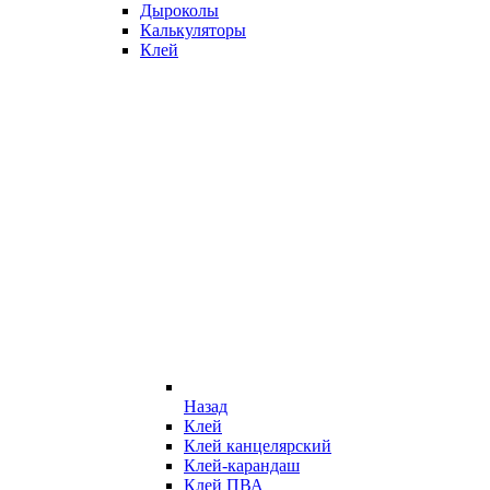
Дыроколы
Калькуляторы
Клей
Назад
Клей
Клей канцелярский
Клей-карандаш
Клей ПВА