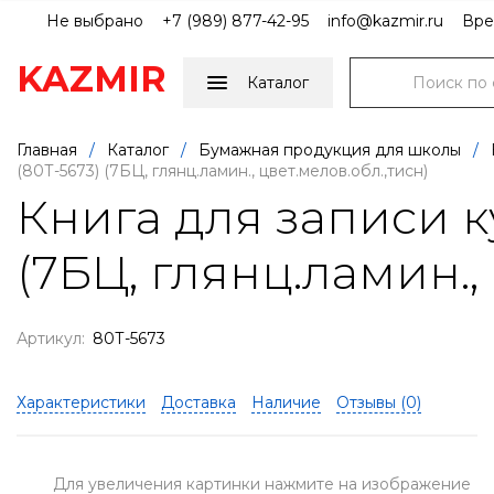
Не выбрано
+7 (989) 877-42-95
info@kazmir.ru
Вре
KAZMIR
Каталог
Главная
/
Каталог
/
Бумажная продукция для школы
/
(80Т-5673) (7БЦ, глянц.ламин., цвет.мелов.обл.,тисн)
Книга для записи ку
(7БЦ, глянц.ламин.,
Артикул:
80Т-5673
Характеристики
Доставка
Наличие
Отзывы (
0
)
Для увеличения картинки нажмите на изображение