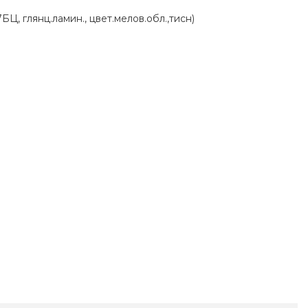
БЦ, глянц.ламин., цвет.мелов.обл.,тисн)