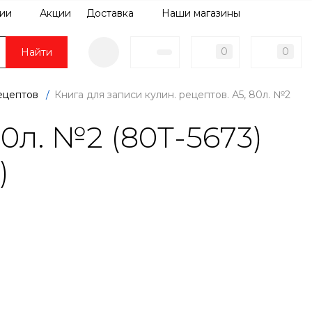
ии
Акции
Доставка
Наши магазины
0
0
Найти
ецептов
/
Книга для записи кулин. рецептов. А5, 80л. №2
0л. №2 (80Т-5673)
)