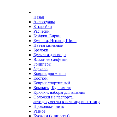
Назад
Аксессуары
Батарейки
Расчески
Бейджи. Бирки
Булавки, Иголки, Шило
Цветы мыльные
Брелоки
Бутылки для воды
Влажные салфетки
Грипперы
Зеркало
Коврик для мыши
Костюм
Коврик спортивный
Компасы, Курвиметр
Крючки, наборы для вязания
Обложки на паспорта,
автодокументы,ключница,визитница
Проволоки, нить
Разное
Кусачки (книпсеры)