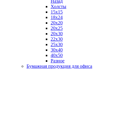
Назад
Холсты
15х15
18х24
20х20
20х25
20х30
22х30
25х30
30х40
40х50
Разное
Бумажная продукция для офиса