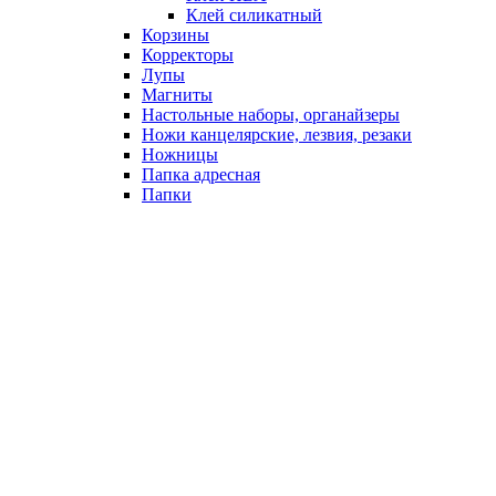
Клей силикатный
Корзины
Корректоры
Лупы
Магниты
Настольные наборы, органайзеры
Ножи канцелярские, лезвия, резаки
Ножницы
Папка адресная
Папки