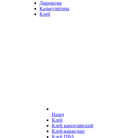
Дыроколы
Калькуляторы
Клей
Назад
Клей
Клей канцелярский
Клей-карандаш
Клей ПВА