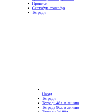
Прописи
Скетчбук, точкабук
Тетради
Назад
Тетради
Тетрадь 48л. в линию
Тетрадь 96л. в линию
Тетради 34-80л