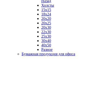
Назад
Холсты
15х15
18х24
20х20
20х25
20х30
22х30
25х30
30х40
40х50
Разное
Бумажная продукция для офиса