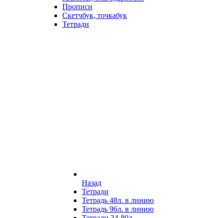
Прописи
Скетчбук, точкабук
Тетради
Назад
Тетради
Тетрадь 48л. в линию
Тетрадь 96л. в линию
Тетради 34-80л