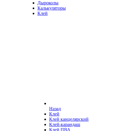
Дыроколы
Калькуляторы
Клей
Назад
Клей
Клей канцелярский
Клей-карандаш
Клей ПВА