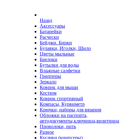
Назад
Аксессуары
Батарейки
Расчески
Бейджи. Бирки
Булавки, Иголки, Шило
Цветы мыльные
Брелоки
Бутылки для воды
Влажные салфетки
Грипперы
Зеркало
Коврик для мыши
Костюм
Коврик спортивный
Компасы, Курвиметр
Крючки, наборы для вязания
Обложки на паспорта,
автодокументы,ключница,визитница
Проволоки, нить
Разное
Кусачки (книпсеры)