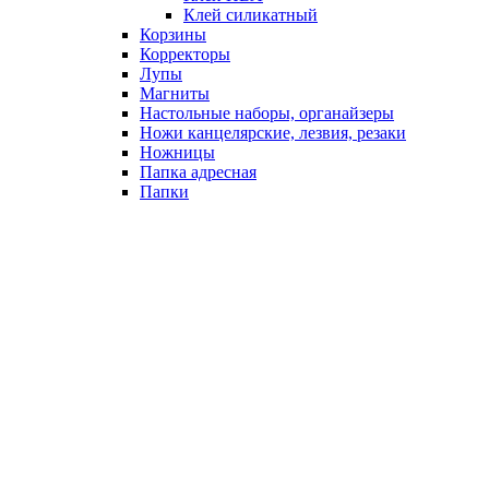
Клей силикатный
Корзины
Корректоры
Лупы
Магниты
Настольные наборы, органайзеры
Ножи канцелярские, лезвия, резаки
Ножницы
Папка адресная
Папки