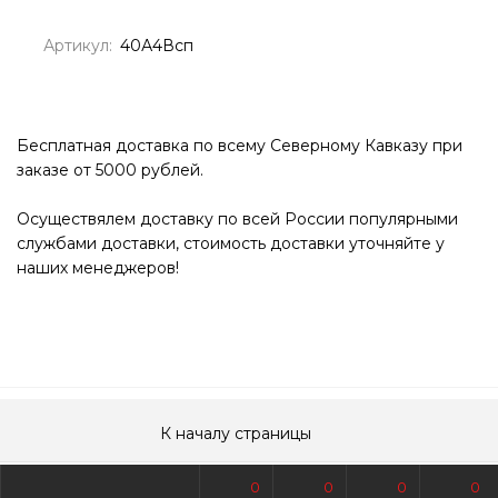
Артикул:
40А4Всп
Бесплатная доставка по всему Северному Кавказу при
заказе от 5000 рублей.
Осуществялем доставку по всей России популярными
службами доставки, стоимость доставки уточняйте у
наших менеджеров!
К началу страницы
0
0
0
0
© Все права защищены. Информация сайта защищена законом об авторских правах.