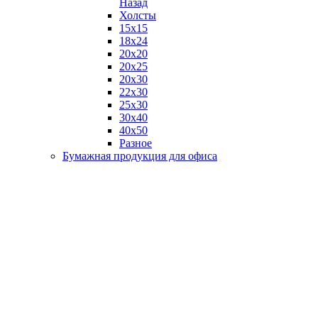
Назад
Холсты
15х15
18х24
20х20
20х25
20х30
22х30
25х30
30х40
40х50
Разное
Бумажная продукция для офиса