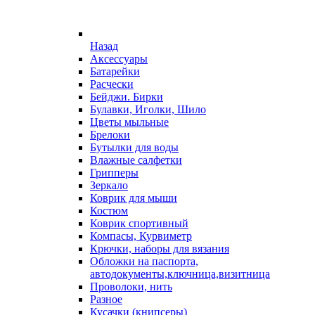
Назад
Аксессуары
Батарейки
Расчески
Бейджи. Бирки
Булавки, Иголки, Шило
Цветы мыльные
Брелоки
Бутылки для воды
Влажные салфетки
Грипперы
Зеркало
Коврик для мыши
Костюм
Коврик спортивный
Компасы, Курвиметр
Крючки, наборы для вязания
Обложки на паспорта,
автодокументы,ключница,визитница
Проволоки, нить
Разное
Кусачки (книпсеры)