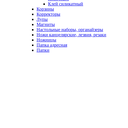
Клей силикатный
Корзины
Корректоры
Лупы
Магниты
Настольные наборы, органайзеры
Ножи канцелярские, лезвия, резаки
Ножницы
Папка адресная
Папки