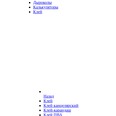
Дыроколы
Калькуляторы
Клей
Назад
Клей
Клей канцелярский
Клей-карандаш
Клей ПВА