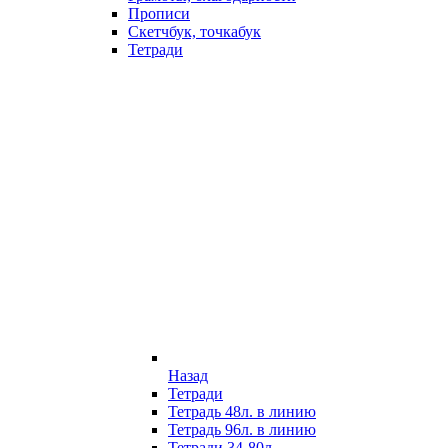
Прописи
Скетчбук, точкабук
Тетради
Назад
Тетради
Тетрадь 48л. в линию
Тетрадь 96л. в линию
Тетради 34-80л