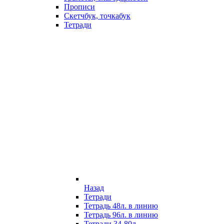
Прописи
Скетчбук, точкабук
Тетради
Назад
Тетради
Тетрадь 48л. в линию
Тетрадь 96л. в линию
Тетради 34-80л