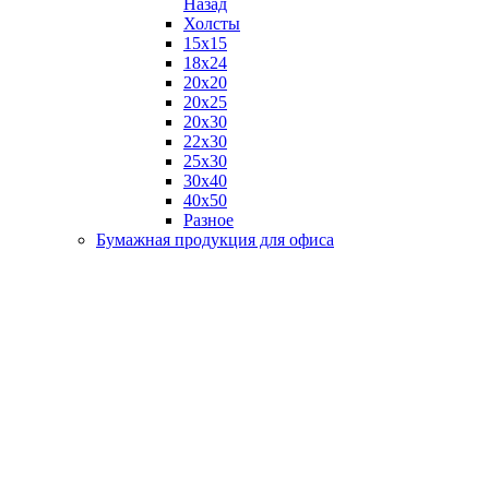
Назад
Холсты
15х15
18х24
20х20
20х25
20х30
22х30
25х30
30х40
40х50
Разное
Бумажная продукция для офиса