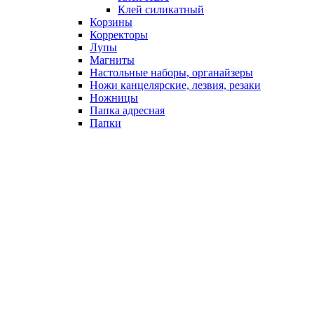
Клей силикатный
Корзины
Корректоры
Лупы
Магниты
Настольные наборы, органайзеры
Ножи канцелярские, лезвия, резаки
Ножницы
Папка адресная
Папки