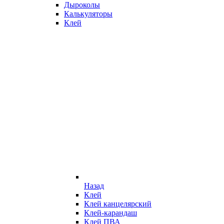
Дыроколы
Калькуляторы
Клей
Назад
Клей
Клей канцелярский
Клей-карандаш
Клей ПВА