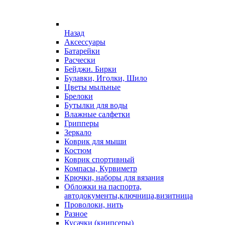
Назад
Аксессуары
Батарейки
Расчески
Бейджи. Бирки
Булавки, Иголки, Шило
Цветы мыльные
Брелоки
Бутылки для воды
Влажные салфетки
Грипперы
Зеркало
Коврик для мыши
Костюм
Коврик спортивный
Компасы, Курвиметр
Крючки, наборы для вязания
Обложки на паспорта,
автодокументы,ключница,визитница
Проволоки, нить
Разное
Кусачки (книпсеры)