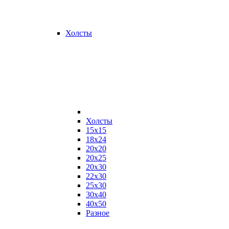
Холсты
Холсты
15х15
18х24
20х20
20х25
20х30
22х30
25х30
30х40
40х50
Разное