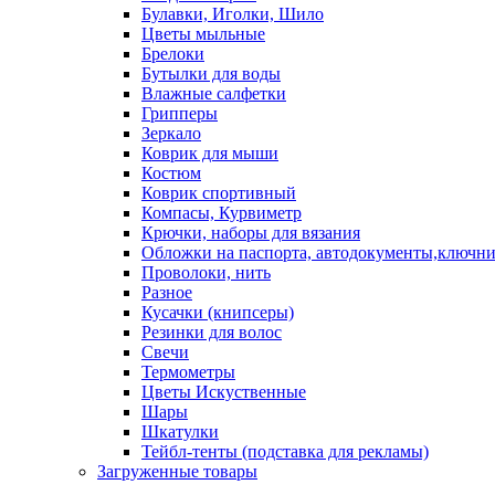
Булавки, Иголки, Шило
Цветы мыльные
Брелоки
Бутылки для воды
Влажные салфетки
Грипперы
Зеркало
Коврик для мыши
Костюм
Коврик спортивный
Компасы, Курвиметр
Крючки, наборы для вязания
Обложки на паспорта, автодокументы,ключн
Проволоки, нить
Разное
Кусачки (книпсеры)
Резинки для волос
Свечи
Термометры
Цветы Искуственные
Шары
Шкатулки
Тейбл-тенты (подставка для рекламы)
Загруженные товары