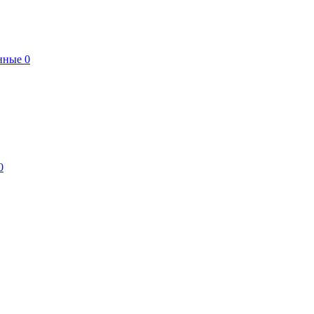
нные
0
0