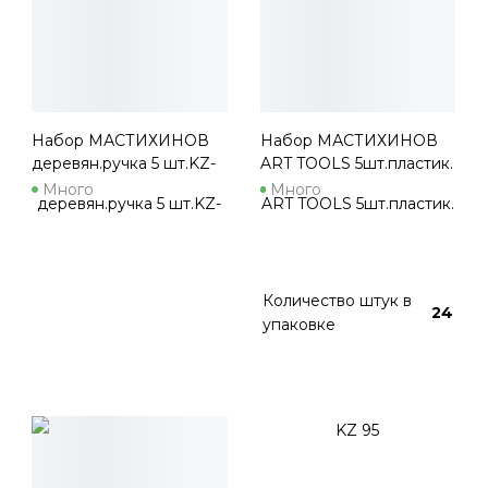
Набор МАСТИХИНОВ
Набор МАСТИХИНОВ
деревян.ручка 5 шт.KZ-
ART TOOLS 5шт.пластик.
93А
KZ 95
Много
Много
Количество штук в
24
упаковке