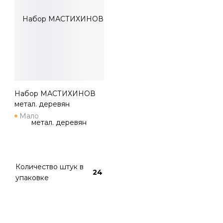
Набор МАСТИХИНОВ
метал. деревян
ручка5шт. KZ 94
Мало
Количество штук в
24
упаковке