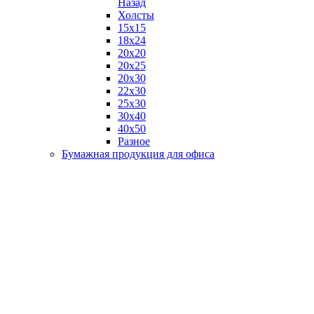
Назад
Холсты
15х15
18х24
20х20
20х25
20х30
22х30
25х30
30х40
40х50
Разное
Бумажная продукция для офиса