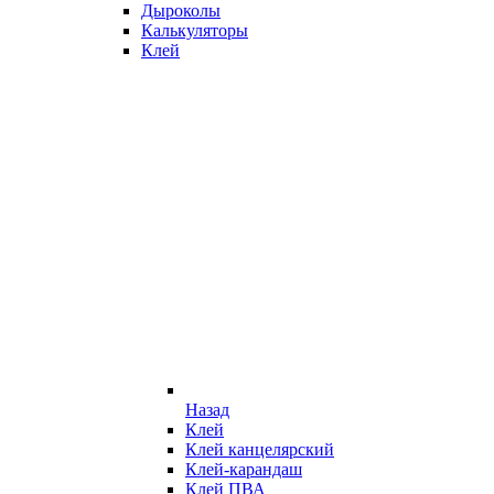
Дыроколы
Калькуляторы
Клей
Назад
Клей
Клей канцелярский
Клей-карандаш
Клей ПВА