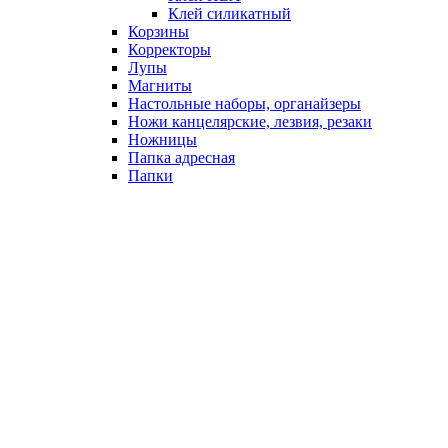
Клей силикатный
Корзины
Корректоры
Лупы
Магниты
Настольные наборы, органайзеры
Ножи канцелярские, лезвия, резаки
Ножницы
Папка адресная
Папки