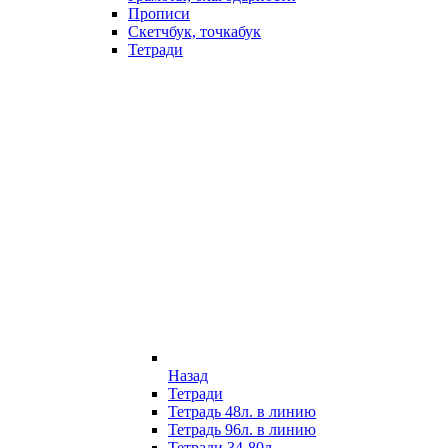
Прописи
Скетчбук, точкабук
Тетради
Назад
Тетради
Тетрадь 48л. в линию
Тетрадь 96л. в линию
Тетради 34-80л