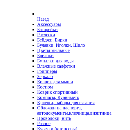
Назад
Аксессуары
Батарейки
Расчески
Бейджи. Бирки
Булавки, Иголки, Шило
Цветы мыльные
Брелоки
Бутылки для воды
Влажные салфетки
Грипперы
Зеркало
Коврик для мыши
Костюм
Коврик спортивный
Компасы, Курвиметр
Крючки, наборы для вязания
Обложки на паспорта,
автодокументы,ключница,визитница
Проволоки, нить
Разное
Кусачки (книпсеры)